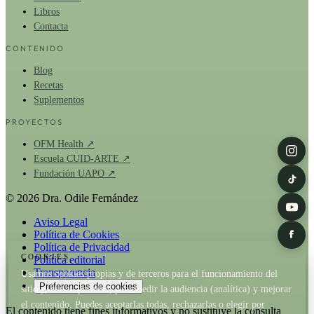
Libros
Contacta
CONTENIDO
Blog
Recetas
Suplementos
PROYECTOS
OFM Health ↗
Escuela CUID-ARTE ↗
Fundación UAPO ↗
© 2026 Dra. Odile Fernández
Aviso Legal
Política de Cookies
Política de Privacidad
COOKIES
Política editorial
Transparencia
Usamos cookies propias y de terceros para el funcionamiento del
Preferencias de cookies
sitio y, con tu permiso, para medir la audiencia (analítica) y mejorar
el contenido. Puedes aceptarlas todas, rechazarlas o elegir por
El contenido tiene fines informativos y no sustituye la consulta