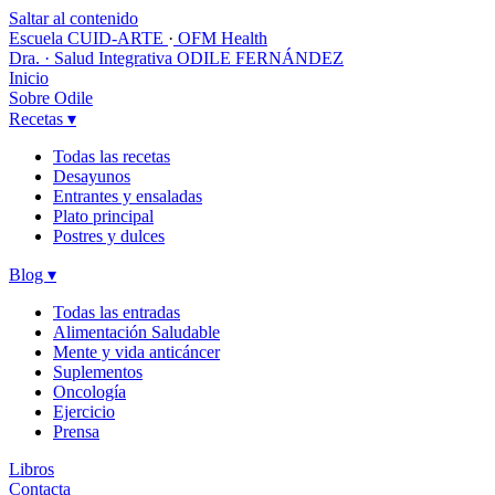
Saltar al contenido
Escuela CUID-ARTE
·
OFM Health
Dra. · Salud Integrativa
ODILE FERNÁNDEZ
Inicio
Sobre Odile
Recetas
▾
Todas las recetas
Desayunos
Entrantes y ensaladas
Plato principal
Postres y dulces
Blog
▾
Todas las entradas
Alimentación Saludable
Mente y vida anticáncer
Suplementos
Oncología
Ejercicio
Prensa
Libros
Contacta