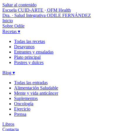
Saltar al contenido
Escuela CUID-ARTE
·
OFM Health
Dra. · Salud Integrativa
ODILE FERNÁNDEZ
Inicio
Sobre Odile
Recetas
▾
Todas las recetas
Desayunos
Entrantes y ensaladas
Plato principal
Postres y dulces
Blog
▾
Todas las entradas
Alimentación Saludable
Mente y vida anticáncer
Suplementos
Oncología
Ejercicio
Prensa
Libros
Contacta