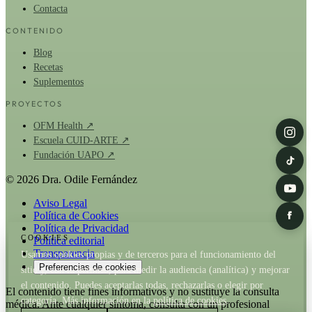
Contacta
CONTENIDO
Blog
Recetas
Suplementos
PROYECTOS
OFM Health ↗
Escuela CUID-ARTE ↗
Fundación UAPO ↗
© 2026 Dra. Odile Fernández
Aviso Legal
Política de Cookies
Política de Privacidad
COOKIES
Política editorial
Transparencia
Usamos cookies propias y de terceros para el funcionamiento del
Preferencias de cookies
sitio y, con tu permiso, para medir la audiencia (analítica) y mejorar
el contenido. Puedes aceptarlas todas, rechazarlas o elegir por
El contenido tiene fines informativos y no sustituye la consulta
categoría. Más información en la
política de cookies
.
médica. Ante cualquier síntoma, consulta con un profesional