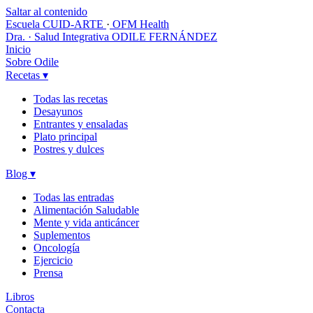
Saltar al contenido
Escuela CUID-ARTE
·
OFM Health
Dra. · Salud Integrativa
ODILE FERNÁNDEZ
Inicio
Sobre Odile
Recetas
▾
Todas las recetas
Desayunos
Entrantes y ensaladas
Plato principal
Postres y dulces
Blog
▾
Todas las entradas
Alimentación Saludable
Mente y vida anticáncer
Suplementos
Oncología
Ejercicio
Prensa
Libros
Contacta