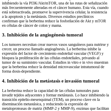
inhibiendo la vía PI3K/Akt/mTOR, una de las rutas de señalización
más frecuentemente alteradas en el cáncer humano. Esta vía, cuando
está sobreactivada, promueve la supervivencia celular, la resistencia
a la apoptosis y la metástasis. Diversos estudios preclínicos
confirman que la berberina reduce la fosforilación de Akt y mTOR
en células de cáncer de colon y mama.
3. Inhibición de la angiogénesis tumoral
Los tumores necesitan crear nuevos vasos sanguíneos para nutrirse y
crecer, un proceso llamado angiogénesis. La berberina inhibe la
expresión del factor de crecimiento endotelial vascular (VEGF) y
bloquea la proliferación de las células endoteliales, privando al
tumor de su suministro vascular. Estudios in vitro e in vivo muestran
que la berberina reduce la densidad microvascular intratumoral de
forma dosis-dependiente.
4. Inhibición de la metástasis e invasión tumoral
La berberina reduce la capacidad de las células tumorales para
invadir tejidos adyacentes y formar metástasis. Lo hace inhibiendo la
transición epitelio-mesenquimal (TEM), un proceso clave en la
diseminación metastásica, y reduciendo la expresión de
metaloproteasas de matriz (MMP-2 y MMP-9), enzimas que facilitan