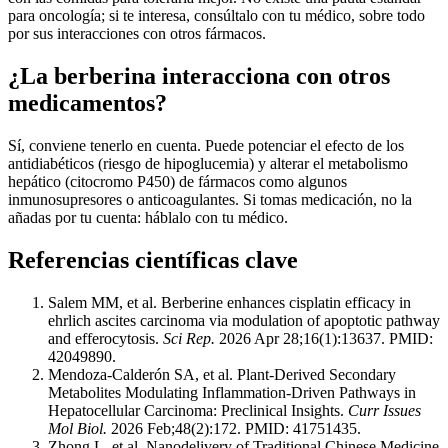
para oncología; si te interesa, consúltalo con tu médico, sobre todo
por sus interacciones con otros fármacos.
¿La berberina interacciona con otros
medicamentos?
Sí, conviene tenerlo en cuenta. Puede potenciar el efecto de los
antidiabéticos (riesgo de hipoglucemia) y alterar el metabolismo
hepático (citocromo P450) de fármacos como algunos
inmunosupresores o anticoagulantes. Si tomas medicación, no la
añadas por tu cuenta: háblalo con tu médico.
Referencias científicas clave
Salem MM, et al. Berberine enhances cisplatin efficacy in
ehrlich ascites carcinoma via modulation of apoptotic pathway
and efferocytosis.
Sci Rep.
2026 Apr 28;16(1):13637. PMID:
42049890.
Mendoza-Calderón SA, et al. Plant-Derived Secondary
Metabolites Modulating Inflammation-Driven Pathways in
Hepatocellular Carcinoma: Preclinical Insights.
Curr Issues
Mol Biol.
2026 Feb;48(2):172. PMID: 41751435.
Zhong L, et al. Nanodelivery of Traditional Chinese Medicine