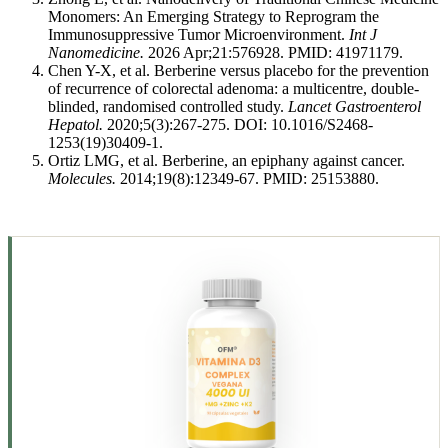
Monomers: An Emerging Strategy to Reprogram the
Immunosuppressive Tumor Microenvironment.
Int J
Nanomedicine.
2026 Apr;21:576928. PMID: 41971179.
Chen Y-X, et al. Berberine versus placebo for the prevention
of recurrence of colorectal adenoma: a multicentre, double-
blinded, randomised controlled study.
Lancet Gastroenterol
Hepatol.
2020;5(3):267-275. DOI: 10.1016/S2468-
1253(19)30409-1.
Ortiz LMG, et al. Berberine, an epiphany against cancer.
Molecules.
2014;19(8):12349-67. PMID: 25153880.