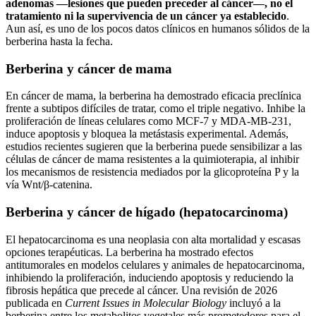
adenomas —lesiones que pueden preceder al cáncer—, no el
tratamiento ni la supervivencia de un cáncer ya establecido
.
Aun así, es uno de los pocos datos clínicos en humanos sólidos de la
berberina hasta la fecha.
Berberina y cáncer de mama
En cáncer de mama, la berberina ha demostrado eficacia preclínica
frente a subtipos difíciles de tratar, como el triple negativo. Inhibe la
proliferación de líneas celulares como MCF-7 y MDA-MB-231,
induce apoptosis y bloquea la metástasis experimental. Además,
estudios recientes sugieren que la berberina puede sensibilizar a las
células de cáncer de mama resistentes a la quimioterapia, al inhibir
los mecanismos de resistencia mediados por la glicoproteína P y la
vía Wnt/β-catenina.
Berberina y cáncer de hígado (hepatocarcinoma)
El hepatocarcinoma es una neoplasia con alta mortalidad y escasas
opciones terapéuticas. La berberina ha mostrado efectos
antitumorales en modelos celulares y animales de hepatocarcinoma,
inhibiendo la proliferación, induciendo apoptosis y reduciendo la
fibrosis hepática que precede al cáncer. Una revisión de 2026
publicada en
Current Issues in Molecular Biology
incluyó a la
berberina entre los metabolitos vegetales más prometedores para el