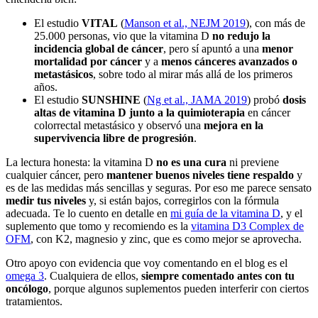
El estudio
VITAL
(
Manson et al., NEJM 2019
), con más de
25.000 personas, vio que la vitamina D
no redujo la
incidencia global de cáncer
, pero sí apuntó a una
menor
mortalidad por cáncer
y a
menos cánceres avanzados o
metastásicos
, sobre todo al mirar más allá de los primeros
años.
El estudio
SUNSHINE
(
Ng et al., JAMA 2019
) probó
dosis
altas de vitamina D junto a la quimioterapia
en cáncer
colorrectal metastásico y observó una
mejora en la
supervivencia libre de progresión
.
La lectura honesta: la vitamina D
no es una cura
ni previene
cualquier cáncer, pero
mantener buenos niveles tiene respaldo
y
es de las medidas más sencillas y seguras. Por eso me parece sensato
medir tus niveles
y, si están bajos, corregirlos con la fórmula
adecuada. Te lo cuento en detalle en
mi guía de la vitamina D
, y el
suplemento que tomo y recomiendo es la
vitamina D3 Complex de
OFM
, con K2, magnesio y zinc, que es como mejor se aprovecha.
Otro apoyo con evidencia que voy comentando en el blog es el
omega 3
. Cualquiera de ellos,
siempre comentado antes con tu
oncólogo
, porque algunos suplementos pueden interferir con ciertos
tratamientos.