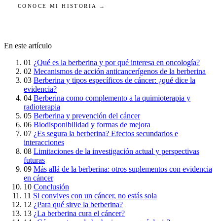
CONOCE MI HISTORIA →
En este artículo
01
¿Qué es la berberina y por qué interesa en oncología?
02
Mecanismos de acción anticancerígenos de la berberina
03
Berberina y tipos específicos de cáncer: ¿qué dice la
evidencia?
04
Berberina como complemento a la quimioterapia y
radioterapia
05
Berberina y prevención del cáncer
06
Biodisponibilidad y formas de mejora
07
¿Es segura la berberina? Efectos secundarios e
interacciones
08
Limitaciones de la investigación actual y perspectivas
futuras
09
Más allá de la berberina: otros suplementos con evidencia
en cáncer
10
Conclusión
11
Si convives con un cáncer, no estás sola
12
¿Para qué sirve la berberina?
13
¿La berberina cura el cáncer?