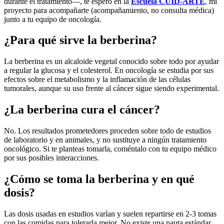
durante el tratamiento—, te espero en la
Escuela CUID-ARTE
, mi
proyecto para acompañarte (acompañamiento, no consulta médica)
junto a tu equipo de oncología.
¿Para qué sirve la berberina?
La berberina es un alcaloide vegetal conocido sobre todo por ayudar
a regular la glucosa y el colesterol. En oncología se estudia por sus
efectos sobre el metabolismo y la inflamación de las células
tumorales, aunque su uso frente al cáncer sigue siendo experimental.
¿La berberina cura el cáncer?
No. Los resultados prometedores proceden sobre todo de estudios
de laboratorio y en animales, y no sustituye a ningún tratamiento
oncológico. Si te planteas tomarla, coméntalo con tu equipo médico
por sus posibles interacciones.
¿Cómo se toma la berberina y en qué
dosis?
Las dosis usadas en estudios varían y suelen repartirse en 2-3 tomas
con las comidas para tolerarla mejor. No existe una pauta estándar