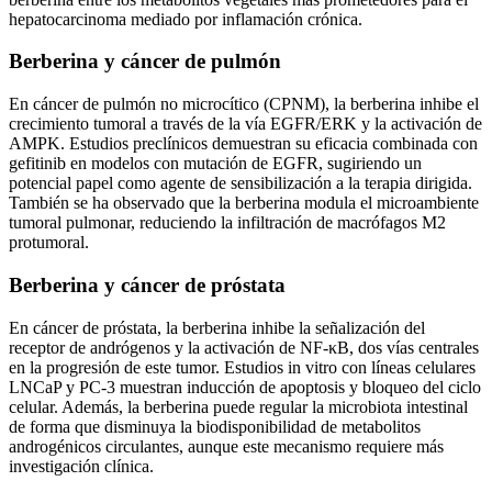
hepatocarcinoma mediado por inflamación crónica.
Berberina y cáncer de pulmón
En cáncer de pulmón no microcítico (CPNM), la berberina inhibe el
crecimiento tumoral a través de la vía EGFR/ERK y la activación de
AMPK. Estudios preclínicos demuestran su eficacia combinada con
gefitinib en modelos con mutación de EGFR, sugiriendo un
potencial papel como agente de sensibilización a la terapia dirigida.
También se ha observado que la berberina modula el microambiente
tumoral pulmonar, reduciendo la infiltración de macrófagos M2
protumoral.
Berberina y cáncer de próstata
En cáncer de próstata, la berberina inhibe la señalización del
receptor de andrógenos y la activación de NF-κB, dos vías centrales
en la progresión de este tumor. Estudios in vitro con líneas celulares
LNCaP y PC-3 muestran inducción de apoptosis y bloqueo del ciclo
celular. Además, la berberina puede regular la microbiota intestinal
de forma que disminuya la biodisponibilidad de metabolitos
androgénicos circulantes, aunque este mecanismo requiere más
investigación clínica.