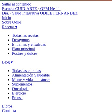
Saltar al contenido
Escuela CUID-ARTE
·
OFM Health
Dra. · Salud Integrativa
ODILE FERNÁNDEZ
Inicio
Sobre Odile
Recetas
▾
Todas las recetas
Desayunos
Entrantes y ensaladas
Plato principal
Postres y dulces
Blog
▾
Todas las entradas
Alimentación Saludable
Mente y vida anticáncer
Suplementos
Oncología
Ejercicio
Prensa
Libros
Contacta