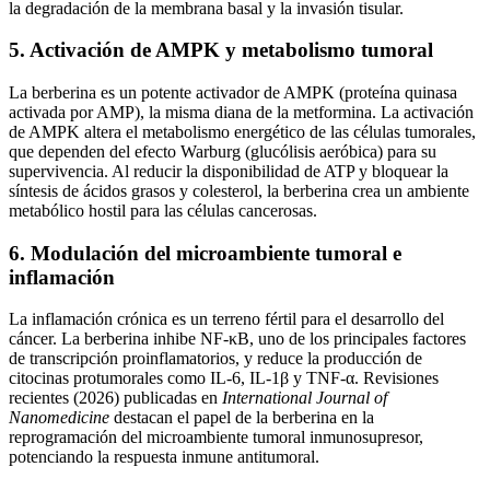
la degradación de la membrana basal y la invasión tisular.
5. Activación de AMPK y metabolismo tumoral
La berberina es un potente activador de AMPK (proteína quinasa
activada por AMP), la misma diana de la metformina. La activación
de AMPK altera el metabolismo energético de las células tumorales,
que dependen del efecto Warburg (glucólisis aeróbica) para su
supervivencia. Al reducir la disponibilidad de ATP y bloquear la
síntesis de ácidos grasos y colesterol, la berberina crea un ambiente
metabólico hostil para las células cancerosas.
6. Modulación del microambiente tumoral e
inflamación
La inflamación crónica es un terreno fértil para el desarrollo del
cáncer. La berberina inhibe NF-κB, uno de los principales factores
de transcripción proinflamatorios, y reduce la producción de
citocinas protumorales como IL-6, IL-1β y TNF-α. Revisiones
recientes (2026) publicadas en
International Journal of
Nanomedicine
destacan el papel de la berberina en la
reprogramación del microambiente tumoral inmunosupresor,
potenciando la respuesta inmune antitumoral.