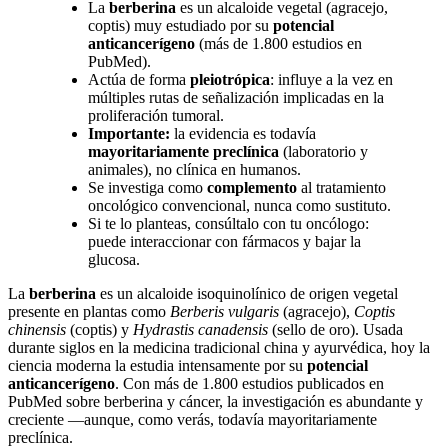
La
berberina
es un alcaloide vegetal (agracejo,
coptis) muy estudiado por su
potencial
anticancerígeno
(más de 1.800 estudios en
PubMed).
Actúa de forma
pleiotrópica
: influye a la vez en
múltiples rutas de señalización implicadas en la
proliferación tumoral.
Importante:
la evidencia es todavía
mayoritariamente preclínica
(laboratorio y
animales), no clínica en humanos.
Se investiga como
complemento
al tratamiento
oncológico convencional, nunca como sustituto.
Si te lo planteas, consúltalo con tu oncólogo:
puede interaccionar con fármacos y bajar la
glucosa.
La
berberina
es un alcaloide isoquinolínico de origen vegetal
presente en plantas como
Berberis vulgaris
(agracejo),
Coptis
chinensis
(coptis) y
Hydrastis canadensis
(sello de oro). Usada
durante siglos en la medicina tradicional china y ayurvédica, hoy la
ciencia moderna la estudia intensamente por su
potencial
anticancerígeno
. Con más de 1.800 estudios publicados en
PubMed sobre berberina y cáncer, la investigación es abundante y
creciente —aunque, como verás, todavía mayoritariamente
preclínica.