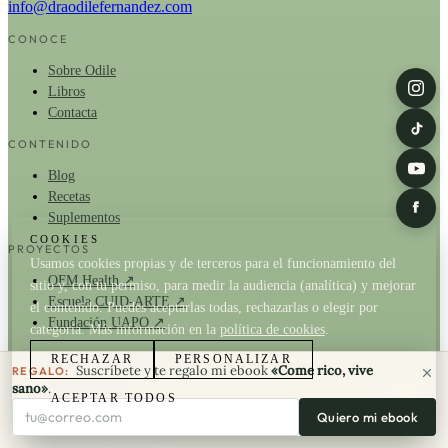
info@draodilefernandez.com
CONOCE
Sobre Odile
Libros
Contacta
CONTENIDO
Blog
Recetas
Suplementos
COOKIES
PROYECTOS
Usamos cookies propias y de terceros para el funcionamiento del
OFM Health ↗
sitio y, con tu permiso, para medir la audiencia (analítica) y mejorar
Escuela CUID-ARTE ↗
el contenido. Puedes aceptarlas todas, rechazarlas o elegir por
Fundación UAPO ↗
categoría. Más información en la
política de cookies
.
© 2026 Dra. Odile Fernández
RECHAZAR
PERSONALIZAR
Suscríbete y te regalo mi ebook
«Come rico, vive
REGALO:
sano»
.
Aviso Legal
ACEPTAR TODOS
Tu correo electrónico
Política de Cookies
Quiero mi ebook
Política de Privacidad
Política editorial