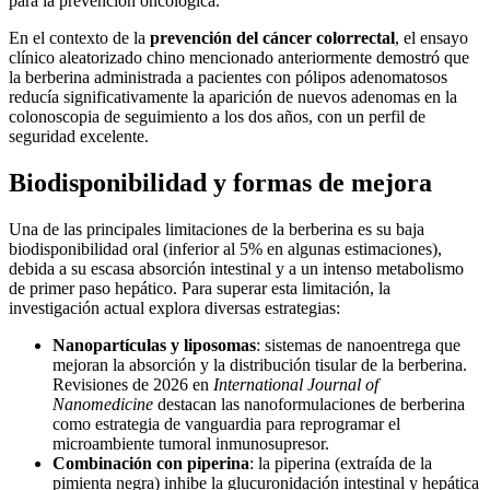
para la prevención oncológica.
En el contexto de la
prevención del cáncer colorrectal
, el ensayo
clínico aleatorizado chino mencionado anteriormente demostró que
la berberina administrada a pacientes con pólipos adenomatosos
reducía significativamente la aparición de nuevos adenomas en la
colonoscopia de seguimiento a los dos años, con un perfil de
seguridad excelente.
Biodisponibilidad y formas de mejora
Una de las principales limitaciones de la berberina es su baja
biodisponibilidad oral (inferior al 5% en algunas estimaciones),
debida a su escasa absorción intestinal y a un intenso metabolismo
de primer paso hepático. Para superar esta limitación, la
investigación actual explora diversas estrategias:
Nanopartículas y liposomas
: sistemas de nanoentrega que
mejoran la absorción y la distribución tisular de la berberina.
Revisiones de 2026 en
International Journal of
Nanomedicine
destacan las nanoformulaciones de berberina
como estrategia de vanguardia para reprogramar el
microambiente tumoral inmunosupresor.
Combinación con piperina
: la piperina (extraída de la
pimienta negra) inhibe la glucuronidación intestinal y hepática