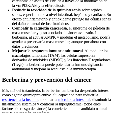
carcinoma de ascitis de Ehrlich a través de la modulación de
la vía PI3K/Akt y la efferocitosis.
Reducir la toxicidad de la quimioterapia
sobre tejidos
sanos, especialmente a nivel intestinal, hepático y cardíaco. Su
efecto antiinflamatorio y antioxidante protege las células sanas
del daño colateral de los citotóxicos.
Combatir la caquexia cancerosa
, el síndrome de pérdida de
masa muscular y peso asociado al cáncer avanzado. La
berberina, al activar AMPK y modular el metabolismo, podría
ayudar a preservar la masa muscular, aunque por ahora con
datos preclínicos.
Mejorar la respuesta inmune antitumoral
. Al modular los
macrófagos tumorales (TAM), las células supresoras
derivadas de mieloides (MDSC) y los linfocitos T reguladores
(Tregs), la berberina puede potenciar la inmunovigilancia
antitumoral y mejorar la respuesta a la inmunoterapia.
Berberina y prevención del cáncer
Más allá del tratamiento, la berberina también ha despertado interés
como agente quimiopreventivo. Su capacidad para reducir la
resistencia a la insulina
, modular la
microbiota intestinal
, disminuir la
inflamación sistémica y controlar la hiperglucemia (todos ellos
factores de riesgo de cáncer) la convierten en un candidato natural