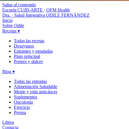
Saltar al contenido
Escuela CUID-ARTE
·
OFM Health
Dra. · Salud Integrativa
ODILE FERNÁNDEZ
Inicio
Sobre Odile
Recetas
▾
Todas las recetas
Desayunos
Entrantes y ensaladas
Plato principal
Postres y dulces
Blog
▾
Todas las entradas
Alimentación Saludable
Mente y vida anticáncer
Suplementos
Oncología
Ejercicio
Prensa
Libros
Contacta