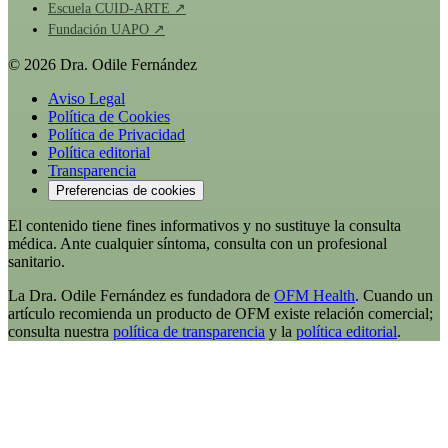
Escuela CUID-ARTE ↗
Fundación UAPO ↗
© 2026 Dra. Odile Fernández
Aviso Legal
Política de Cookies
Política de Privacidad
Política editorial
Transparencia
Preferencias de cookies
El contenido tiene fines informativos y no sustituye la consulta
médica. Ante cualquier síntoma, consulta con un profesional
sanitario.
La Dra. Odile Fernández es fundadora de
OFM Health
. Cuando un
artículo recomienda un producto de OFM existe relación comercial;
consulta nuestra
política de transparencia
y la
política editorial
.