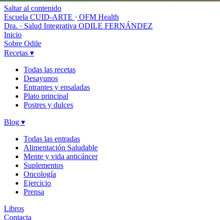
Saltar al contenido
Escuela CUID-ARTE
·
OFM Health
Dra. · Salud Integrativa
ODILE FERNÁNDEZ
Inicio
Sobre Odile
Recetas
▾
Todas las recetas
Desayunos
Entrantes y ensaladas
Plato principal
Postres y dulces
Blog
▾
Todas las entradas
Alimentación Saludable
Mente y vida anticáncer
Suplementos
Oncología
Ejercicio
Prensa
Libros
Contacta