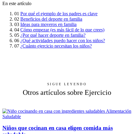
En este artículo
01
Por qué el ejemplo de los padres es clave
02
Beneficios del deporte en familia
03
Ideas para moveros en familia
04
Cómo empezar (es más fácil de lo que crees)
05
¿Por qué hacer deporte en familia?
06
¿Qué actividades puedo hacer con los niños?
07
¿Cuánto ejercicio necesitan los niños?
SIGUE LEYENDO
Otros artículos sobre Ejercicio
Alimentación
Saludable
Niños que cocinan en casa eligen comida más