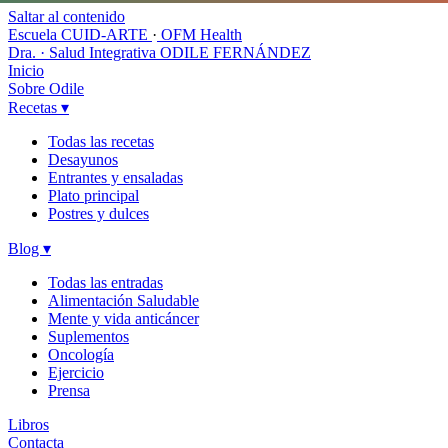
Saltar al contenido
Escuela CUID-ARTE
·
OFM Health
Dra. · Salud Integrativa
ODILE FERNÁNDEZ
Inicio
Sobre Odile
Recetas
▾
Todas las recetas
Desayunos
Entrantes y ensaladas
Plato principal
Postres y dulces
Blog
▾
Todas las entradas
Alimentación Saludable
Mente y vida anticáncer
Suplementos
Oncología
Ejercicio
Prensa
Libros
Contacta