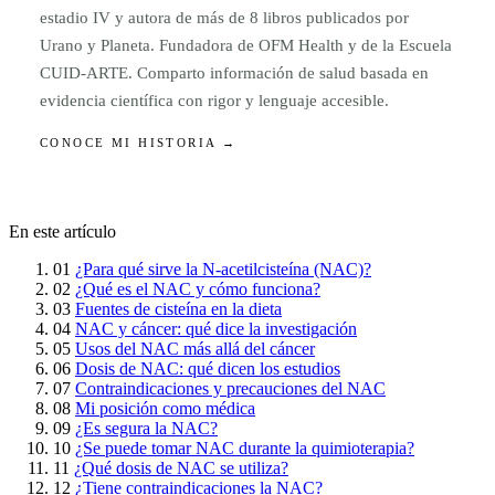
estadio IV y autora de más de 8 libros publicados por
Urano y Planeta. Fundadora de OFM Health y de la Escuela
CUID-ARTE. Comparto información de salud basada en
evidencia científica con rigor y lenguaje accesible.
CONOCE MI HISTORIA →
En este artículo
01
¿Para qué sirve la N-acetilcisteína (NAC)?
02
¿Qué es el NAC y cómo funciona?
03
Fuentes de cisteína en la dieta
04
NAC y cáncer: qué dice la investigación
05
Usos del NAC más allá del cáncer
06
Dosis de NAC: qué dicen los estudios
07
Contraindicaciones y precauciones del NAC
08
Mi posición como médica
09
¿Es segura la NAC?
10
¿Se puede tomar NAC durante la quimioterapia?
11
¿Qué dosis de NAC se utiliza?
12
¿Tiene contraindicaciones la NAC?