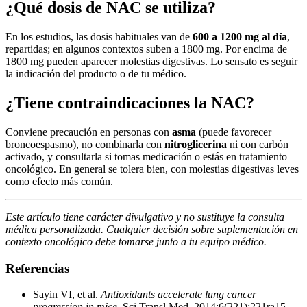
¿Qué dosis de NAC se utiliza?
En los estudios, las dosis habituales van de
600 a 1200 mg al día
,
repartidas; en algunos contextos suben a 1800 mg. Por encima de
1800 mg pueden aparecer molestias digestivas. Lo sensato es seguir
la indicación del producto o de tu médico.
¿Tiene contraindicaciones la NAC?
Conviene precaución en personas con
asma
(puede favorecer
broncoespasmo), no combinarla con
nitroglicerina
ni con carbón
activado, y consultarla si tomas medicación o estás en tratamiento
oncológico. En general se tolera bien, con molestias digestivas leves
como efecto más común.
Este artículo tiene carácter divulgativo y no sustituye la consulta
médica personalizada. Cualquier decisión sobre suplementación en
contexto oncológico debe tomarse junto a tu equipo médico.
Referencias
Sayin VI, et al.
Antioxidants accelerate lung cancer
progression in mice
. Sci Transl Med. 2014;6(221):221ra15.