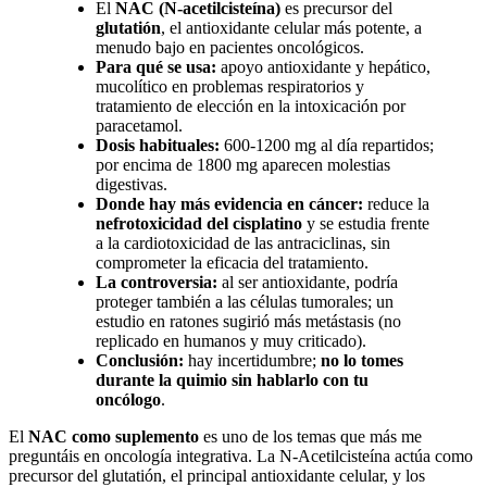
El
NAC (N-acetilcisteína)
es precursor del
glutatión
, el antioxidante celular más potente, a
menudo bajo en pacientes oncológicos.
Para qué se usa:
apoyo antioxidante y hepático,
mucolítico en problemas respiratorios y
tratamiento de elección en la intoxicación por
paracetamol.
Dosis habituales:
600-1200 mg al día repartidos;
por encima de 1800 mg aparecen molestias
digestivas.
Donde hay más evidencia en cáncer:
reduce la
nefrotoxicidad del cisplatino
y se estudia frente
a la cardiotoxicidad de las antraciclinas, sin
comprometer la eficacia del tratamiento.
La controversia:
al ser antioxidante, podría
proteger también a las células tumorales; un
estudio en ratones sugirió más metástasis (no
replicado en humanos y muy criticado).
Conclusión:
hay incertidumbre;
no lo tomes
durante la quimio sin hablarlo con tu
oncólogo
.
El
NAC como suplemento
es uno de los temas que más me
preguntáis en oncología integrativa. La N-Acetilcisteína actúa como
precursor del glutatión, el principal antioxidante celular, y los