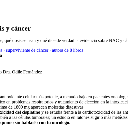
is y cáncer
rve, qué dosis se usan y qué dice de verdad la evidencia sobre NAC y cá
a · superviviente de cáncer · autora de 8 libros
ra
l antioxidante celular más potente, a menudo bajo en pacientes oncológi
co en problemas respiratorios y tratamiento de elección en la intoxicac
cima de 1800 mg aparecen molestias digestivas.
xicidad del cisplatino
y se estudia frente a la cardiotoxicidad de las an
mbién a las células tumorales; un estudio en ratones sugirió más metásta
 quimio sin hablarlo con tu oncólogo
.