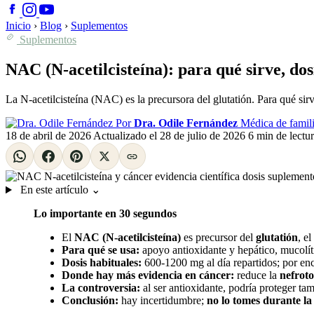
Inicio
›
Blog
›
Suplementos
Suplementos
NAC (N-acetilcisteína): para qué sirve, dos
La N-acetilcisteína (NAC) es la precursora del glutatión. Para qué si
Por
Dra. Odile Fernández
Médica de famili
18 de abril de 2026
Actualizado el
28 de julio de 2026
6 min de lectu
En este artículo
⌄
Lo importante en 30 segundos
El
NAC (N-acetilcisteína)
es precursor del
glutatión
, e
Para qué se usa:
apoyo antioxidante y hepático, mucolíti
Dosis habituales:
600-1200 mg al día repartidos; por en
Donde hay más evidencia en cáncer:
reduce la
nefroto
La controversia:
al ser antioxidante, podría proteger ta
Conclusión:
hay incertidumbre;
no lo tomes durante la