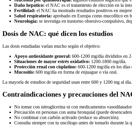
Daño hepático:
el NAC es el tratamiento de elección en la into
Fertilidad:
el NAC ha mostrado resultados positivos en mujeres
Salud respiratoria:
aprobado en Europa como mucolítico en br
Neurología:
se investiga en trastorno obsesivo-compulsivo, dep
Dosis de NAC: qué dicen los estudios
Las dosis estudiadas varían mucho según el objetivo:
Apoyo antioxidante general:
600-1200 mg/día divididos en 2
Situaciones de mayor estrés oxidativo:
1200-1800 mg/día.
Protección renal con cisplatino:
600-1200 mg/día en los días d
Mucositis:
600 mg/día en forma de enjuague o vía oral.
La mayoría de estudios de seguridad usan entre 600 y 1200 mg al día. 
Contraindicaciones y precauciones del NA
No tomar con nitroglicerina ni con medicamentos vasodilatadore
Precaución en personas con asma bronquial (puede desencaden
No combinar con carbón activado (reduce su absorción).
Consulta siempre con tu oncólogo antes de tomarlo durante la q