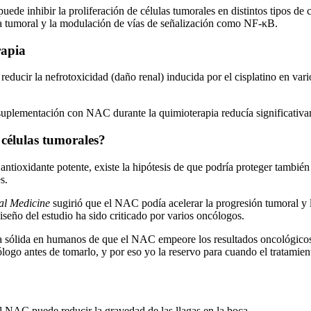
uede inhibir la proliferación de células tumorales en distintos tipos 
cia tumoral y la modulación de vías de señalización como NF-κB.
rapia
ducir la nefrotoxicidad (daño renal) inducida por el cisplatino en vari
uplementación con NAC durante la quimioterapia reducía significativame
células tumorales?
tioxidante potente, existe la hipótesis de que podría proteger también 
s.
al Medicine
sugirió que el NAC podía acelerar la progresión tumoral y
seño del estudio ha sido criticado por varios oncólogos.
cia sólida en humanos de que el NAC empeore los resultados oncológico
ólogo antes de tomarlo, y por eso yo la reservo para cuando el tratamie
l NAC puede reducir la gravedad de las llagas en la boca.