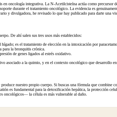
en oncología integrativa. La N-Acetilcisteína actúa como precursor del g
 soporte durante el tratamiento oncológico. La evidencia es genuinamen
rio y divulgadora, he revisado lo que hay publicado para darte una vis
uerpo. De ahí salen sus tres usos más establecidos:
 hígado; es el tratamiento de elección en la intoxicación por paracetamo
 para la bronquitis crónica.
resión de genes ligados al estrés oxidativo.
ivo asociado a la quimio, y en el contexto oncológico que desarrollo en e
ue produce nuestro propio cuerpo. Si buscas una fórmula que combine 
tatión es fundamental para la detoxificación hepática, la protección cel
es oncológicos— la célula es más vulnerable al daño.