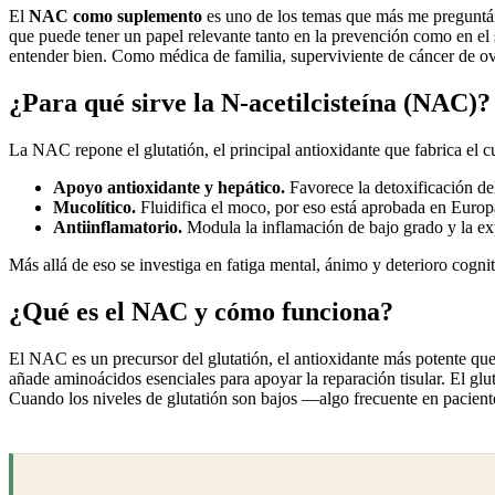
El
NAC como suplemento
es uno de los temas que más me preguntáis 
que puede tener un papel relevante tanto en la prevención como en el
entender bien. Como médica de familia, superviviente de cáncer de ova
¿Para qué sirve la N-acetilcisteína (NAC)?
La NAC repone el glutatión, el principal antioxidante que fabrica el c
Apoyo antioxidante y hepático.
Favorece la detoxificación del
Mucolítico.
Fluidifica el moco, por eso está aprobada en Europa
Antiinflamatorio.
Modula la inflamación de bajo grado y la exp
Más allá de eso se investiga en fatiga mental, ánimo y deterioro cognit
¿Qué es el NAC y cómo funciona?
El NAC es un precursor del glutatión, el antioxidante más potente q
añade aminoácidos esenciales para apoyar la reparación tisular. El glu
Cuando los niveles de glutatión son bajos —algo frecuente en pacient