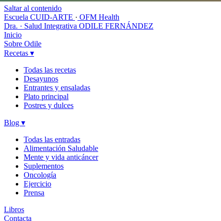
Saltar al contenido
Escuela CUID-ARTE
·
OFM Health
Dra. · Salud Integrativa
ODILE FERNÁNDEZ
Inicio
Sobre Odile
Recetas
▾
Todas las recetas
Desayunos
Entrantes y ensaladas
Plato principal
Postres y dulces
Blog
▾
Todas las entradas
Alimentación Saludable
Mente y vida anticáncer
Suplementos
Oncología
Ejercicio
Prensa
Libros
Contacta