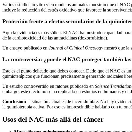
Varios estudios in vitro y en modelos animales muestran que el NAC p
incluye la reducción del estrés oxidativo que favorece la superviven
Protección frente a efectos secundarios de la quimiote
Aquí la evidencia es más sólida. El NAC ha mostrado capacidad para re
de la cardiotoxicidad de las antraciclinas (doxorrubicina).
Un ensayo publicado en
Journal of Clinical Oncology
mostró que la s
La controversia: ¿puede el NAC proteger también las 
Este es el punto delicado que debes conocer. Dado que el NAC es un an
quimioterápicos que funcionan precisamente generando radicales libre
Un estudio controvertido en ratones publicado en
Science Translation
embargo, este efecto no se ha replicado en estudios en humanos y el di
Conclusión:
la situación actual es de incertidumbre. No hay eviden
la quimioterapia activa. Por eso es imprescindible hablarlo con tu onc
Usos del NAC más allá del cáncer
Mucositis por quimioterapia:
algunos estudios sugieren que e