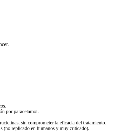
ncer.
cos.
ión por paracetamol.
traciclinas, sin comprometer la eficacia del tratamiento.
sis (no replicado en humanos y muy criticado).