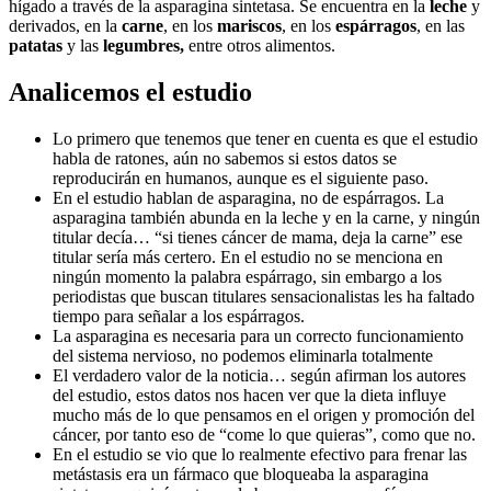
hígado a través de la asparagina sintetasa. Se encuentra en la
leche
y
derivados, en la
carne
, en los
mariscos
, en los
espárragos
, en las
patatas
y las
legumbres,
entre otros alimentos.
Analicemos el estudio
Lo primero que tenemos que tener en cuenta es que el estudio
habla de ratones, aún no sabemos si estos datos se
reproducirán en humanos, aunque es el siguiente paso.
En el estudio hablan de asparagina, no de espárragos. La
asparagina también abunda en la leche y en la carne, y ningún
titular decía… “si tienes cáncer de mama, deja la carne” ese
titular sería más certero. En el estudio no se menciona en
ningún momento la palabra espárrago, sin embargo a los
periodistas que buscan titulares sensacionalistas les ha faltado
tiempo para señalar a los espárragos.
La asparagina es necesaria para un correcto funcionamiento
del sistema nervioso, no podemos eliminarla totalmente
El verdadero valor de la noticia… según afirman los autores
del estudio, estos datos nos hacen ver que la dieta influye
mucho más de lo que pensamos en el origen y promoción del
cáncer, por tanto eso de “come lo que quieras”, como que no.
En el estudio se vio que lo realmente efectivo para frenar las
metástasis era un fármaco que bloqueaba la asparagina