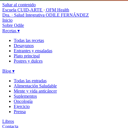
Saltar al contenido
Escuela CUID-ARTE
·
OFM Health
Dra. · Salud Integrativa
ODILE FERNÁNDEZ
Inicio
Sobre Odile
Recetas
▾
Todas las recetas
Desayunos
Entrantes y ensaladas
Plato principal
Postres y dulces
Blog
▾
Todas las entradas
Alimentación Saludable
Mente y vida anticáncer
Suplementos
Oncología
Ejercicio
Prensa
Libros
Contacta