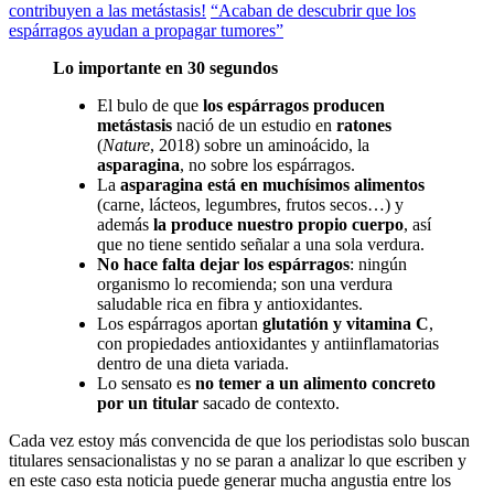
contribuyen a las metástasis!
“Acaban de descubrir que los
espárragos ayudan a propagar tumores”
Lo importante en 30 segundos
El bulo de que
los espárragos producen
metástasis
nació de un estudio en
ratones
(
Nature
, 2018) sobre un aminoácido, la
asparagina
, no sobre los espárragos.
La
asparagina está en muchísimos alimentos
(carne, lácteos, legumbres, frutos secos…) y
además
la produce nuestro propio cuerpo
, así
que no tiene sentido señalar a una sola verdura.
No hace falta dejar los espárragos
: ningún
organismo lo recomienda; son una verdura
saludable rica en fibra y antioxidantes.
Los espárragos aportan
glutatión y vitamina C
,
con propiedades antioxidantes y antiinflamatorias
dentro de una dieta variada.
Lo sensato es
no temer a un alimento concreto
por un titular
sacado de contexto.
Cada vez estoy más convencida de que los periodistas solo buscan
titulares sensacionalistas y no se paran a analizar lo que escriben y
en este caso esta noticia puede generar mucha angustia entre los