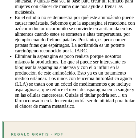
sintetasa, y quizás esta sea la base para crear un fármaco para
mujeres con cáncer de mama que nos ayude a frenar las
metástasis.
En el estudio no se demuestra por qué este aminoácido puede
causar metástasis. Sabemos que la asparagina si reacciona con
azúcar reductor o carbonilo se convierte en acrilamida en los
alimentos cuando estos se someten a altas temperaturas, por
ejemplo cuando freímos patatas. Por tanto, es peor comer
patatas fritas que espárragos. La acrilamida es un potente
carcinógeno reconocido por la IARC.
Eliminar la asparagina es poco realista porque nosotros
mismos la producimos. Lo que si puede ser interesante es
bloquear la asparagina sintetasa y con ello influir en la
producción de este aminoácido. Esto ya es un tratamiento
médico estándar. Los niños con leucemia linfoblástica aguda
(LLA) se tratan con un cóctel de medicamentos que incluye
asparaginasa, que reduce el nivel de asparagina en la sangre y
en las células cancerosas. Quizás el titular podría ser… un
fármaco usado en la leucemia podría ser de utilidad para tratar
el cáncer de mama metastásico.
REGALO GRATIS · PDF