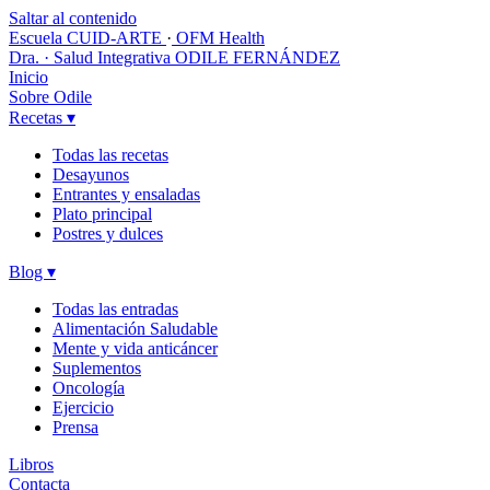
Saltar al contenido
Escuela CUID-ARTE
·
OFM Health
Dra. · Salud Integrativa
ODILE FERNÁNDEZ
Inicio
Sobre Odile
Recetas
▾
Todas las recetas
Desayunos
Entrantes y ensaladas
Plato principal
Postres y dulces
Blog
▾
Todas las entradas
Alimentación Saludable
Mente y vida anticáncer
Suplementos
Oncología
Ejercicio
Prensa
Libros
Contacta