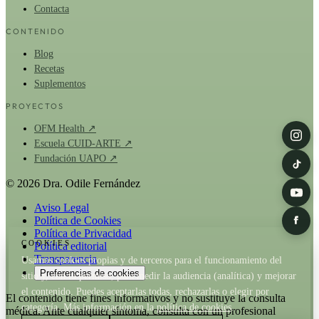
Contacta
CONTENIDO
Blog
Recetas
Suplementos
PROYECTOS
OFM Health ↗
Escuela CUID-ARTE ↗
Fundación UAPO ↗
© 2026 Dra. Odile Fernández
Aviso Legal
Política de Cookies
Política de Privacidad
COOKIES
Política editorial
Transparencia
Usamos cookies propias y de terceros para el funcionamiento del
Preferencias de cookies
sitio y, con tu permiso, para medir la audiencia (analítica) y mejorar
el contenido. Puedes aceptarlas todas, rechazarlas o elegir por
El contenido tiene fines informativos y no sustituye la consulta
categoría. Más información en la
política de cookies
.
médica. Ante cualquier síntoma, consulta con un profesional