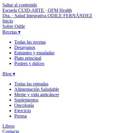
Saltar al contenido
Escuela CUID-ARTE
·
OFM Health
Dra. · Salud Integrativa
ODILE FERNÁNDEZ
Inicio
Sobre Odile
Recetas
▾
Todas las recetas
Desayunos
Entrantes y ensaladas
Plato principal
Postres y dulces
Blog
▾
Todas las entradas
Alimentación Saludable
Mente y vida anticáncer
Suplementos
Oncología
Ejercicio
Prensa
Libros
Contacta