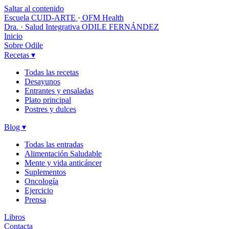
Saltar al contenido
Escuela CUID-ARTE
·
OFM Health
Dra. · Salud Integrativa
ODILE FERNÁNDEZ
Inicio
Sobre Odile
Recetas
▾
Todas las recetas
Desayunos
Entrantes y ensaladas
Plato principal
Postres y dulces
Blog
▾
Todas las entradas
Alimentación Saludable
Mente y vida anticáncer
Suplementos
Oncología
Ejercicio
Prensa
Libros
Contacta