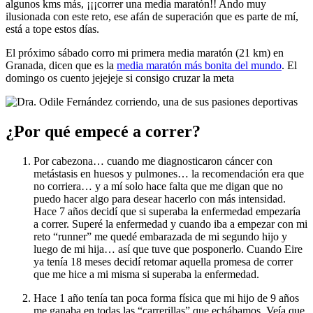
algunos kms más, ¡¡¡correr una media maratón!! Ando muy
ilusionada con este reto, ese afán de superación que es parte de mí,
está a tope estos días.
El próximo sábado corro mi primera media maratón (21 km) en
Granada, dicen que es la
media maratón más bonita del mundo
. El
domingo os cuento jejejeje si consigo cruzar la meta
¿Por qué empecé a correr?
Por cabezona… cuando me diagnosticaron cáncer con
metástasis en huesos y pulmones… la recomendación era que
no corriera… y a mí solo hace falta que me digan que no
puedo hacer algo para desear hacerlo con más intensidad.
Hace 7 años decidí que si superaba la enfermedad empezaría
a correr. Superé la enfermedad y cuando iba a empezar con mi
reto “runner” me quedé embarazada de mi segundo hijo y
luego de mi hija… así que tuve que posponerlo. Cuando Eire
ya tenía 18 meses decidí retomar aquella promesa de correr
que me hice a mi misma si superaba la enfermedad.
Hace 1 año tenía tan poca forma física que mi hijo de 9 años
me ganaba en todas las “carrerillas” que echábamos. Veía que