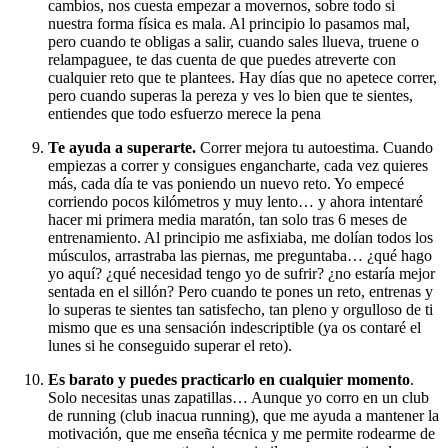
cambios, nos cuesta empezar a movernos, sobre todo si
nuestra forma física es mala. Al principio lo pasamos mal,
pero cuando te obligas a salir, cuando sales llueva, truene o
relampaguee, te das cuenta de que puedes atreverte con
cualquier reto que te plantees. Hay días que no apetece correr,
pero cuando superas la pereza y ves lo bien que te sientes,
entiendes que todo esfuerzo merece la pena
Te ayuda a superarte.
Correr mejora tu autoestima. Cuando
empiezas a correr y consigues engancharte, cada vez quieres
más, cada día te vas poniendo un nuevo reto. Yo empecé
corriendo pocos kilómetros y muy lento… y ahora intentaré
hacer mi primera media maratón, tan solo tras 6 meses de
entrenamiento. Al principio me asfixiaba, me dolían todos los
músculos, arrastraba las piernas, me preguntaba… ¿qué hago
yo aquí? ¿qué necesidad tengo yo de sufrir? ¿no estaría mejor
sentada en el sillón? Pero cuando te pones un reto, entrenas y
lo superas te sientes tan satisfecho, tan pleno y orgulloso de ti
mismo que es una sensación indescriptible (ya os contaré el
lunes si he conseguido superar el reto).
Es barato y puedes practicarlo en cualquier momento
.
Solo necesitas unas zapatillas… Aunque yo corro en un club
de running (club inacua running), que me ayuda a mantener la
motivación, que me enseña técnica y me permite rodearme de