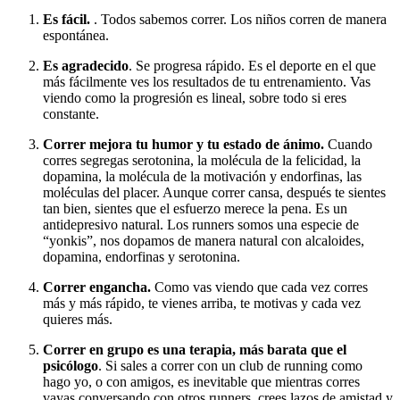
Es fácil.
. Todos sabemos correr. Los niños corren de manera
espontánea.
Es agradecido
. Se progresa rápido. Es el deporte en el que
más fácilmente ves los resultados de tu entrenamiento. Vas
viendo como la progresión es lineal, sobre todo si eres
constante.
Correr mejora tu humor y tu estado de ánimo.
Cuando
corres segregas serotonina, la molécula de la felicidad, la
dopamina, la molécula de la motivación y endorfinas, las
moléculas del placer. Aunque correr cansa, después te sientes
tan bien, sientes que el esfuerzo merece la pena. Es un
antidepresivo natural. Los runners somos una especie de
“yonkis”, nos dopamos de manera natural con alcaloides,
dopamina, endorfinas y serotonina.
Correr engancha.
Como vas viendo que cada vez corres
más y más rápido, te vienes arriba, te motivas y cada vez
quieres más.
Correr en grupo es una terapia, más barata que el
psicólogo
. Si sales a correr con un club de running como
hago yo, o con amigos, es inevitable que mientras corres
vayas conversando con otros runners, crees lazos de amistad y