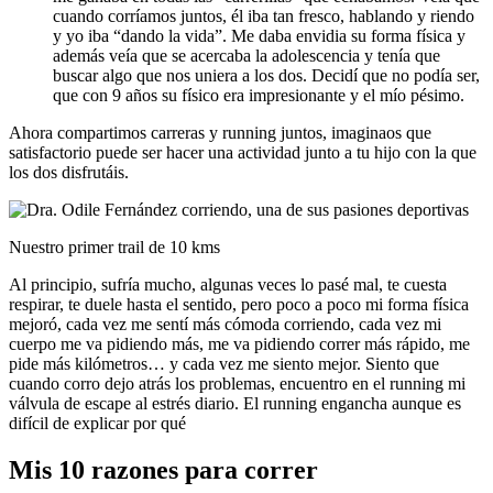
cuando corríamos juntos, él iba tan fresco, hablando y riendo
y yo iba “dando la vida”. Me daba envidia su forma física y
además veía que se acercaba la adolescencia y tenía que
buscar algo que nos uniera a los dos. Decidí que no podía ser,
que con 9 años su físico era impresionante y el mío pésimo.
Ahora compartimos carreras y running juntos, imaginaos que
satisfactorio puede ser hacer una actividad junto a tu hijo con la que
los dos disfrutáis.
Nuestro primer trail de 10 kms
Al principio, sufría mucho, algunas veces lo pasé mal, te cuesta
respirar, te duele hasta el sentido, pero poco a poco mi forma física
mejoró, cada vez me sentí más cómoda corriendo, cada vez mi
cuerpo me va pidiendo más, me va pidiendo correr más rápido, me
pide más kilómetros… y cada vez me siento mejor. Siento que
cuando corro dejo atrás los problemas, encuentro en el running mi
válvula de escape al estrés diario. El running engancha aunque es
difícil de explicar por qué
Mis 10 razones para correr