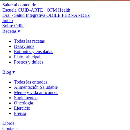
Saltar al contenido
Escuela CUID-ARTE
·
OFM Health
Dra. · Salud Integrativa
ODILE FERNÁNDEZ
Inicio
Sobre Odile
Recetas
▾
Todas las recetas
Desayunos
Entrantes y ensaladas
Plato principal
Postres y dulces
Blog
▾
Todas las entradas
Alimentación Saludable
Mente y vida anticáncer
Suplementos
Oncología
Ejercicio
Prensa
Libros
Contacta