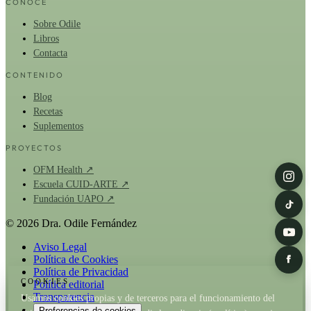
CONOCE
Sobre Odile
Libros
Contacta
CONTENIDO
Blog
Recetas
Suplementos
PROYECTOS
OFM Health ↗
Escuela CUID-ARTE ↗
Fundación UAPO ↗
© 2026 Dra. Odile Fernández
Aviso Legal
Política de Cookies
Política de Privacidad
COOKIES
Política editorial
Transparencia
Usamos cookies propias y de terceros para el funcionamiento del
Preferencias de cookies