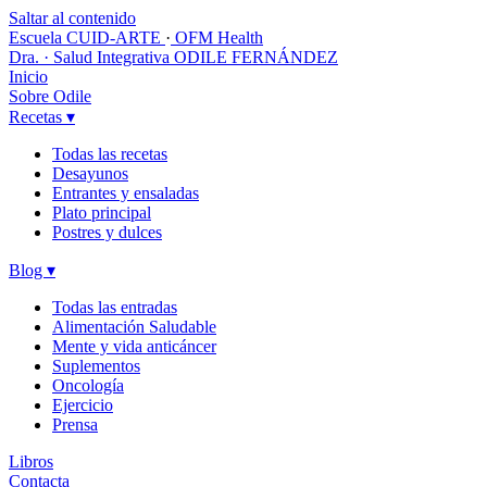
Saltar al contenido
Escuela CUID-ARTE
·
OFM Health
Dra. · Salud Integrativa
ODILE FERNÁNDEZ
Inicio
Sobre Odile
Recetas
▾
Todas las recetas
Desayunos
Entrantes y ensaladas
Plato principal
Postres y dulces
Blog
▾
Todas las entradas
Alimentación Saludable
Mente y vida anticáncer
Suplementos
Oncología
Ejercicio
Prensa
Libros
Contacta