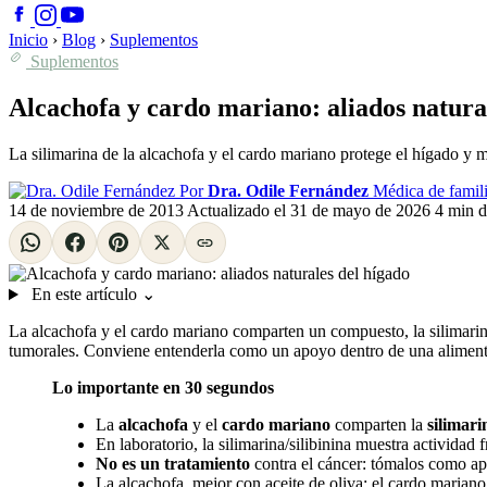
Inicio
›
Blog
›
Suplementos
Suplementos
Alcachofa y cardo mariano: aliados natura
La silimarina de la alcachofa y el cardo mariano protege el hígado y m
Por
Dra. Odile Fernández
Médica de famili
14 de noviembre de 2013
Actualizado el
31 de mayo de 2026
4 min d
En este artículo
⌄
La alcachofa y el cardo mariano comparten un compuesto, la silimarina
tumorales. Conviene entenderla como un apoyo dentro de una aliment
Lo importante en 30 segundos
La
alcachofa
y el
cardo mariano
comparten la
silimari
En laboratorio, la silimarina/silibinina muestra actividad 
No es un tratamiento
contra el cáncer: tómalos como ap
La alcachofa, mejor con aceite de oliva; el cardo mariano