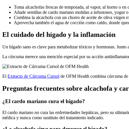
Toma alcachofas frescas de temporada, al vapor, al horno o en 
Añade semillas de cardo mariano molidas a infusiones, yogur o 
Combina la alcachofa con un chorro de aceite de oliva virgen e
Aprovecha también el agua de cocción como caldo, donde quedan
El cuidado del hígado y la inflamación
Un hígado sano es clave para metabolizar tóxicos y hormonas. Junto a 
La cúrcuma merece una mención especial por su acción antiinflamatori
El
Extracto de Cúrcuma Cursol
de OFM Health combina cúrcuma de alt
Preguntas frecuentes sobre alcachofa y ca
¿El cardo mariano cura el hígado?
El cardo mariano no cura las enfermedades hepáticas, pero su silimari
médica y nunca como sustituto del tratamiento indicado.
¿La alcachofa sirve para depurar el hígado?