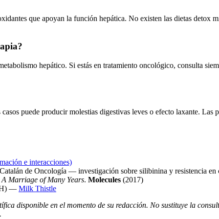
ioxidantes que apoyan la función hepática. No existen las dietas detox m
rapia?
 metabolismo hepático. Si estás en tratamiento oncológico, consulta si
casos puede producir molestias digestivas leves o efecto laxante. Las pe
rmación e interacciones)
o Catalán de Oncología — investigación sobre silibinina y resistencia e
: A Marriage of Many Years
.
Molecules
(2017)
NIH) —
Milk Thistle
entífica disponible en el momento de su redacción. No sustituye la cons
.