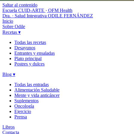
Saltar al contenido
Escuela CUID-ARTE
·
OFM Health
Dra. · Salud Integrativa
ODILE FERNÁNDEZ
Inicio
Sobre Odile
Recetas
▾
Todas las recetas
Desayunos
Entrantes y ensaladas
Plato principal
Postres y dulces
Blog
▾
Todas las entradas
Alimentación Saludable
Mente y vida anticáncer
Suplementos
Oncología
Ejercicio
Prensa
Libros
Contacta