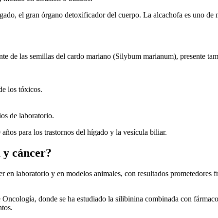
o, el gran órgano detoxificador del cuerpo. La alcachofa es uno de mis 
te de las semillas del cardo mariano (Silybum marianum), presente tamb
e los tóxicos.
ios de laboratorio.
ños para los trastornos del hígado y la vesícula biliar.
a y cáncer?
ncer en laboratorio y en modelos animales, con resultados prometedores f
de Oncología, donde se ha estudiado la silibinina combinada con fármacos
ntos.