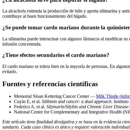
La alcachofa estimula la producción de bilis y aporta silimarina y ant
contribuye al buen funcionamiento del hígado.
¿Se puede tomar cardo mariano durante la quimiote
La silimarina puede interactuar con algunos fármacos al modificar su
infusión concentrada.
¿Tiene efectos secundarios el cardo mariano?
El cardo mariano se tolera bien en la mayoría de personas. En algunos 
evitarlo.
Fuentes y referencias científicas
Memorial Sloan Kettering Cancer Center —
Milk Thistle (info
Cuyàs E, et al.
Silibinin and cancer: a dual approach
. Institut
Federico A, et al.
Silymarin/Silybin and Chronic Liver Disease
National Center for Complementary and Integrative Health (
Este artículo tiene finalidad divulgativa y se basa en la evidencia ci
sanitario. Cada caso clínico es único y requiere valoración individual