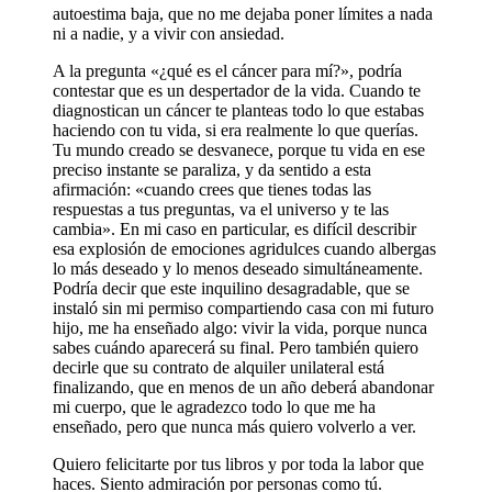
autoestima baja, que no me dejaba poner límites a nada
ni a nadie, y a vivir con ansiedad.
A la pregunta «¿qué es el cáncer para mí?», podría
contestar que es un despertador de la vida. Cuando te
diagnostican un cáncer te planteas todo lo que estabas
haciendo con tu vida, si era realmente lo que querías.
Tu mundo creado se desvanece, porque tu vida en ese
preciso instante se paraliza, y da sentido a esta
afirmación: «cuando crees que tienes todas las
respuestas a tus preguntas, va el universo y te las
cambia». En mi caso en particular, es difícil describir
esa explosión de emociones agridulces cuando albergas
lo más deseado y lo menos deseado simultáneamente.
Podría decir que este inquilino desagradable, que se
instaló sin mi permiso compartiendo casa con mi futuro
hijo, me ha enseñado algo: vivir la vida, porque nunca
sabes cuándo aparecerá su final. Pero también quiero
decirle que su contrato de alquiler unilateral está
finalizando, que en menos de un año deberá abandonar
mi cuerpo, que le agradezco todo lo que me ha
enseñado, pero que nunca más quiero volverlo a ver.
Quiero felicitarte por tus libros y por toda la labor que
haces. Siento admiración por personas como tú.