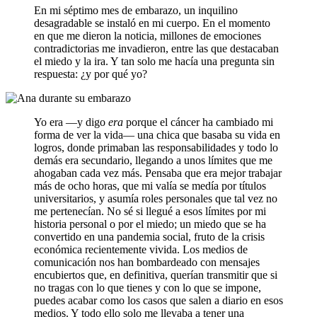
En mi séptimo mes de embarazo, un inquilino
desagradable se instaló en mi cuerpo. En el momento
en que me dieron la noticia, millones de emociones
contradictorias me invadieron, entre las que destacaban
el miedo y la ira. Y tan solo me hacía una pregunta sin
respuesta: ¿y por qué yo?
Yo era —y digo
era
porque el cáncer ha cambiado mi
forma de ver la vida— una chica que basaba su vida en
logros, donde primaban las responsabilidades y todo lo
demás era secundario, llegando a unos límites que me
ahogaban cada vez más. Pensaba que era mejor trabajar
más de ocho horas, que mi valía se medía por títulos
universitarios, y asumía roles personales que tal vez no
me pertenecían. No sé si llegué a esos límites por mi
historia personal o por el miedo; un miedo que se ha
convertido en una pandemia social, fruto de la crisis
económica recientemente vivida. Los medios de
comunicación nos han bombardeado con mensajes
encubiertos que, en definitiva, querían transmitir que si
no tragas con lo que tienes y con lo que se impone,
puedes acabar como los casos que salen a diario en esos
medios. Y todo ello solo me llevaba a tener una