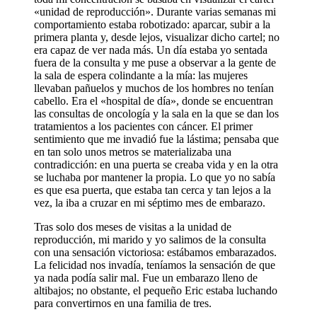
«unidad de reproducción». Durante varias semanas mi
comportamiento estaba robotizado: aparcar, subir a la
primera planta y, desde lejos, visualizar dicho cartel; no
era capaz de ver nada más. Un día estaba yo sentada
fuera de la consulta y me puse a observar a la gente de
la sala de espera colindante a la mía: las mujeres
llevaban pañuelos y muchos de los hombres no tenían
cabello. Era el «hospital de día», donde se encuentran
las consultas de oncología y la sala en la que se dan los
tratamientos a los pacientes con cáncer. El primer
sentimiento que me invadió fue la lástima; pensaba que
en tan solo unos metros se materializaba una
contradicción: en una puerta se creaba vida y en la otra
se luchaba por mantener la propia. Lo que yo no sabía
es que esa puerta, que estaba tan cerca y tan lejos a la
vez, la iba a cruzar en mi séptimo mes de embarazo.
Tras solo dos meses de visitas a la unidad de
reproducción, mi marido y yo salimos de la consulta
con una sensación victoriosa: estábamos embarazados.
La felicidad nos invadía, teníamos la sensación de que
ya nada podía salir mal. Fue un embarazo lleno de
altibajos; no obstante, el pequeño Eric estaba luchando
para convertirnos en una familia de tres.