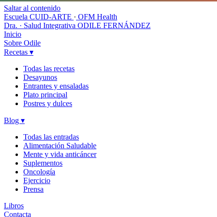
Saltar al contenido
Escuela CUID-ARTE
·
OFM Health
Dra. · Salud Integrativa
ODILE FERNÁNDEZ
Inicio
Sobre Odile
Recetas
▾
Todas las recetas
Desayunos
Entrantes y ensaladas
Plato principal
Postres y dulces
Blog
▾
Todas las entradas
Alimentación Saludable
Mente y vida anticáncer
Suplementos
Oncología
Ejercicio
Prensa
Libros
Contacta