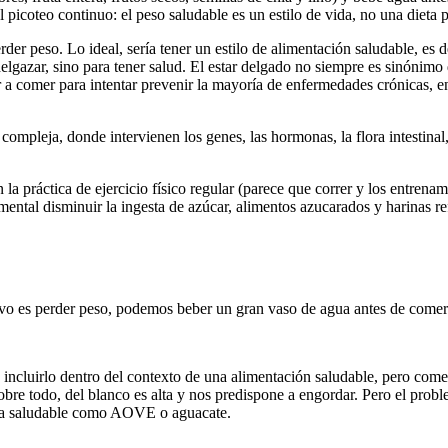
l picoteo continuo: el peso saludable es un estilo de vida, no una dieta 
der peso. Lo ideal, sería tener un estilo de alimentación saludable, es 
lgazar, sino para tener salud. El estar delgado no siempre es sinónim
 comer para intentar prevenir la mayoría de enfermedades crónicas, ent
mpleja, donde intervienen los genes, las hormonas, la flora intestinal
a práctica de ejercicio físico regular (parece que correr y los entrenam
ntal disminuir la ingesta de azúcar, alimentos azucarados y harinas ref
tivo es perder peso, podemos beber un gran vaso de agua antes de comer
incluirlo dentro del contexto de una alimentación saludable, pero come
bre todo, del blanco es alta y nos predispone a engordar. Pero el pro
sa saludable como AOVE o aguacate.