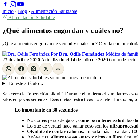
Inicio
›
Blog
›
Alimentación Saludable
Alimentación Saludable
¿Qué alimentos engordan y cuáles no?
¿Qué alimentos engordan de verdad y cuáles no? Olvida contar calorías: 
Por
Dra. Odile Fernández
Médica de famili
23 de abril de 2026
Actualizado el
14 de julio de 2026
6 min de lectu
En este artículo
⌄
Se acerca la “operación bikini”. Durante el invierno disimulamos eso
kilos en pocas semanas. Esas dietas restrictivas no suelen funcionar, 
Lo importante en 30 segundos
No comas para adelgazar,
come para tener salud
: las d
Lo que de verdad hace ganar peso son los
ultraprocesado
Olvídate de contar calorías
: importa más la calidad: 10
Apóyate en
alimentos saciantes y ricos en fibra
(legumbr