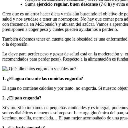
Suma
ejercicio regular, buen descanso (7-8 h)
y evita e
Creo que es un error hacer dieta y más aún buscando el objetivo de per
salud y nos ayudase a tener un normopeso. No hay que comer para ade
con frecuencia en McDonald’s y abusan del azúcar. Vamos a aprender a
predisponen a coger peso y cuales pueden ayudarnos a perderlo.
También debemos tener en cuenta que la obesidad es una enfermedad co
o la depresión.
La clave para perder peso y gozar de salud está en la moderación y en l
recomendados para perder peso). Respecto a la alimentación es fundame
1. ¿El agua durante las comidas engorda?
El agua no contiene calorías y por tanto, no engorda. Si nuestro obje
2. ¿El pan engorda?
Sí y no. Si lo tomamos en pequeñas cantidades y es integral, podemos 
somos diabéticos o tenemos sobrepeso. La carga glucémica del pan, so
ketchup, nocilla, mermelada… El pan mejor acompañado de una gra
3. ¿La fruta engorda?