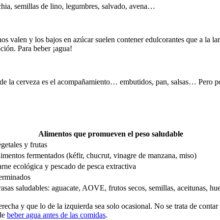
e chia, semillas de lino, legumbres, salvado, avena…
os valen y los bajos en azúcar suelen contener edulcorantes que a la l
pción. Para beber ¡agua!
 de la cerveza es el acompañamiento… embutidos, pan, salsas… Pero por
Alimentos que promueven el peso saludable
getales y frutas
imentos fermentados (kéfir, chucrut, vinagre de manzana, miso)
rne ecológica y pescado de pesca extractiva
erminados
asas saludables: aguacate, AOVE, frutos secos, semillas, aceitunas, hu
recha y que lo de la izquierda sea solo ocasional. No se trata de contar 
 de
beber agua antes de las comidas
.