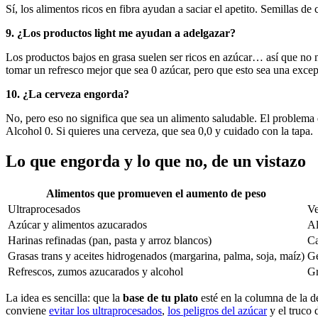
Sí, los alimentos ricos en fibra ayudan a saciar el apetito. Semillas d
9. ¿Los productos light me ayudan a adelgazar?
Los productos bajos en grasa suelen ser ricos en azúcar… así que no n
tomar un refresco mejor que sea 0 azúcar, pero que esto sea una exce
10. ¿La cerveza engorda?
No, pero eso no significa que sea un alimento saludable. El problema
Alcohol 0. Si quieres una cerveza, que sea 0,0 y cuidado con la tapa.
Lo que engorda y lo que no, de un vistazo
Alimentos que promueven el aumento de peso
Ultraprocesados
Ve
Azúcar y alimentos azucarados
Al
Harinas refinadas (pan, pasta y arroz blancos)
Ca
Grasas trans y aceites hidrogenados (margarina, palma, soja, maíz)
G
Refrescos, zumos azucarados y alcohol
Gr
La idea es sencilla: que la
base de tu plato
esté en la columna de la de
conviene
evitar los ultraprocesados
,
los peligros del azúcar
y el truco