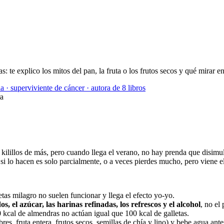
te explico los mitos del pan, la fruta o los frutos secos y qué mirar en 
a · superviviente de cáncer · autora de 8 libros
ra
s kilillos de más, pero cuando llega el verano, no hay prenda que disim
o si lo hacen es solo parcialmente, o a veces pierdes mucho, pero viene e
ietas milagro no suelen funcionar y llega el efecto yo-yo.
s, el azúcar, las harinas refinadas, los refrescos y el alcohol
, no el 
0 kcal de almendras no actúan igual que 100 kcal de galletas.
es, fruta entera, frutos secos, semillas de chía y lino) y bebe agua ant