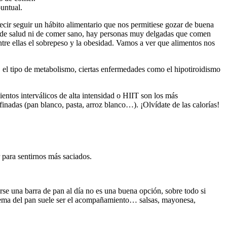
puntual.
decir seguir un hábito alimentario que nos permitiese gozar de buena
o de salud ni de comer sano, hay personas muy delgadas que comen
re ellas el sobrepeso y la obesidad. Vamos a ver que alimentos nos
, el tipo de metabolismo, ciertas enfermedades como el hipotiroidismo
ientos interválicos de alta intensidad o HIIT son los más
inadas (pan blanco, pasta, arroz blanco…). ¡Olvídate de las calorías!
 para sentirnos más saciados.
rse una barra de pan al día no es una buena opción, sobre todo si
blema del pan suele ser el acompañamiento… salsas, mayonesa,