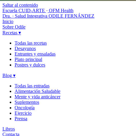
Saltar al contenido
Escuela CUID-ARTE
·
OFM Health
Dra. · Salud Integrativa
ODILE FERNÁNDEZ
Inicio
Sobre Odile
Recetas
▾
Todas las recetas
Desayunos
Entrantes y ensaladas
Plato principal
Postres y dulces
Blog
▾
Todas las entradas
Alimentación Saludable
Mente y vida anticáncer
Suplementos
Oncología
Ejercicio
Prensa
Libros
Contacta