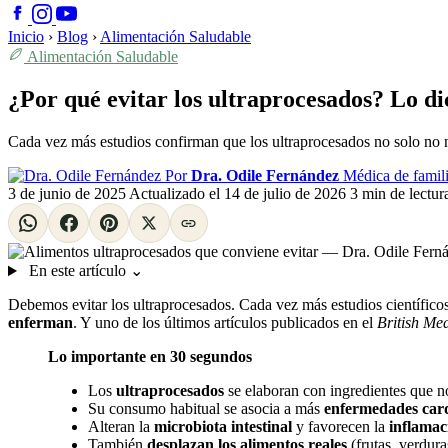
Inicio
›
Blog
›
Alimentación Saludable
Alimentación Saludable
¿Por qué evitar los ultraprocesados? Lo dic
Cada vez más estudios confirman que los ultraprocesados no solo no n
Por
Dra. Odile Fernández
Médica de famili
3 de junio de 2025
Actualizado el
14 de julio de 2026
3 min de lectur
En este artículo
⌄
Debemos evitar los ultraprocesados. Cada vez más estudios científico
enferman
. Y uno de los últimos artículos publicados en el
British Me
Lo importante en 30 segundos
Los
ultraprocesados
se elaboran con ingredientes que no 
Su consumo habitual se asocia a más
enfermedades cardi
Alteran la
microbiota intestinal
y favorecen la
inflamac
También
desplazan los alimentos reales
(frutas, verdura