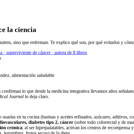
e la ciencia
utren, sino que enferman. Te explico qué son, por qué evitarlos y cómo
a · superviviente de cáncer · autora de 8 libros
a
s confirman lo que desde la medicina integrativa llevamos años señalan
dical Journal
lo deja claro.
usarías en tu cocina (harinas y aceites refinados, azúcares, aditivos, c
ovasculares, diabetes tipo 2, cáncer
(sobre todo colorrectal y de m
ión crónica
; al ser hiperpalatables, activan los centros de recompensa
s, legumbres, frutos secos) de la dieta.