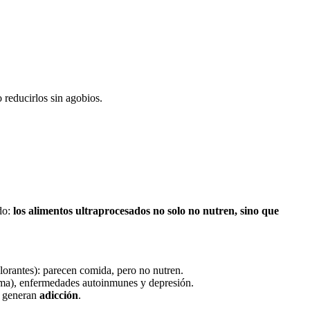
 reducirlos sin agobios.
do:
los alimentos ultraprocesados no solo no nutren, sino que
olorantes): parecen comida, pero no nutren.
ama), enfermedades autoinmunes y depresión.
 y generan
adicción
.