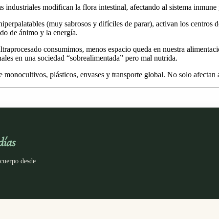
s industriales modifican la flora intestinal, afectando al sistema inmune
iperpalatables (muy sabrosos y difíciles de parar), activan los centros d
do de ánimo y la energía.
traprocesado consumimos, menos espacio queda en nuestra alimentación 
onales en una sociedad “sobrealimentada” pero mal nutrida.
onocultivos, plásticos, envases y transporte global. No solo afectan a 
días
 cuerpo desde