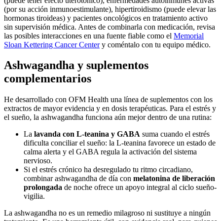
(puede tener efecto uterotónico), enfermedades autoinmunes activas
(por su acción inmunoestimulante), hipertiroidismo (puede elevar las
hormonas tiroideas) y pacientes oncológicos en tratamiento activo
sin supervisión médica. Antes de combinarla con medicación, revisa
las posibles interacciones en una fuente fiable como el
Memorial
Sloan Kettering Cancer Center
y coméntalo con tu equipo médico.
Ashwagandha y suplementos
complementarios
He desarrollado con OFM Health una línea de suplementos con los
extractos de mayor evidencia y en dosis terapéuticas. Para el estrés y
el sueño, la ashwagandha funciona aún mejor dentro de una rutina:
La
lavanda con L-teanina y GABA
suma cuando el estrés
dificulta conciliar el sueño: la L-teanina favorece un estado de
calma alerta y el GABA regula la activación del sistema
nervioso.
Si el estrés crónico ha desregulado tu ritmo circadiano,
combinar ashwagandha de día con
melatonina de liberación
prolongada
de noche ofrece un apoyo integral al ciclo sueño-
vigilia.
La ashwagandha no es un remedio milagroso ni sustituye a ningún