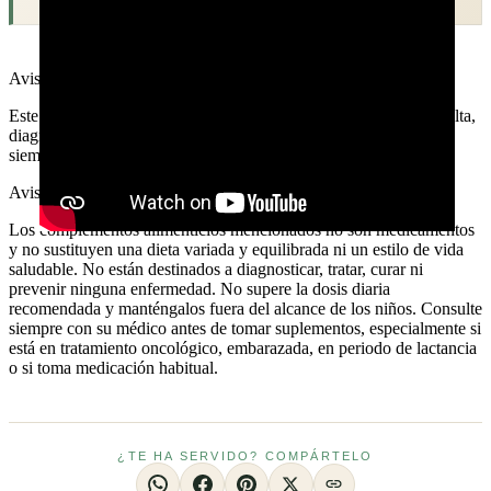
Aviso médico
Este contenido es informativo y educativo. No sustituye la consulta,
diagnóstico o tratamiento de un profesional sanitario. Consulta
siempre a tu médico antes de tomar decisiones sobre tu salud.
Aviso legal · complementos alimenticios
Los complementos alimenticios mencionados no son medicamentos
y no sustituyen una dieta variada y equilibrada ni un estilo de vida
saludable. No están destinados a diagnosticar, tratar, curar ni
prevenir ninguna enfermedad. No supere la dosis diaria
recomendada y manténgalos fuera del alcance de los niños. Consulte
siempre con su médico antes de tomar suplementos, especialmente si
está en tratamiento oncológico, embarazada, en periodo de lactancia
o si toma medicación habitual.
¿TE HA SERVIDO? COMPÁRTELO