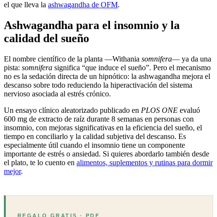
el que lleva la
ashwagandha de OFM
.
Ashwagandha para el insomnio y la
calidad del sueño
El nombre científico de la planta —Withania
somnifera
— ya da una
pista:
somnifera
significa “que induce el sueño”. Pero el mecanismo
no es la sedación directa de un hipnótico: la ashwagandha mejora el
descanso sobre todo reduciendo la hiperactivación del sistema
nervioso asociada al estrés crónico.
Un ensayo clínico aleatorizado publicado en
PLOS ONE
evaluó
600 mg de extracto de raíz durante 8 semanas en personas con
insomnio, con mejoras significativas en la eficiencia del sueño, el
tiempo en conciliarlo y la calidad subjetiva del descanso. Es
especialmente útil cuando el insomnio tiene un componente
importante de estrés o ansiedad. Si quieres abordarlo también desde
el plato, te lo cuento en
alimentos, suplementos y rutinas para dormir
mejor
.
REGALO GRATIS · PDF