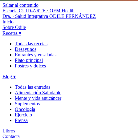
Saltar al contenido
Escuela CUID-ARTE
·
OFM Health
Dra. · Salud Integrativa
ODILE FERNÁNDEZ
Inicio
Sobre Odile
Recetas
▾
Todas las recetas
Desayunos
Entrantes y ensaladas
Plato principal
Postres y dulces
Blog
▾
Todas las entradas
Alimentación Saludable
Mente y vida anticáncer
Suplementos
Oncología
Ejercicio
Prensa
Libros
Contacta