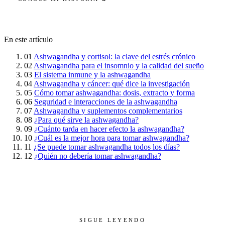
En este artículo
01
Ashwagandha y cortisol: la clave del estrés crónico
02
Ashwagandha para el insomnio y la calidad del sueño
03
El sistema inmune y la ashwagandha
04
Ashwagandha y cáncer: qué dice la investigación
05
Cómo tomar ashwagandha: dosis, extracto y forma
06
Seguridad e interacciones de la ashwagandha
07
Ashwagandha y suplementos complementarios
08
¿Para qué sirve la ashwagandha?
09
¿Cuánto tarda en hacer efecto la ashwagandha?
10
¿Cuál es la mejor hora para tomar ashwagandha?
11
¿Se puede tomar ashwagandha todos los días?
12
¿Quién no debería tomar ashwagandha?
SIGUE LEYENDO