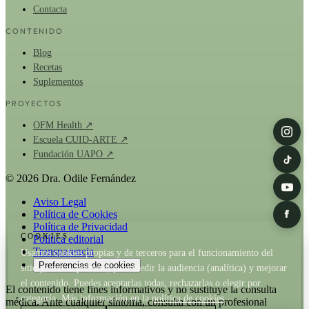
Contacta
CONTENIDO
Blog
Recetas
Suplementos
PROYECTOS
OFM Health ↗
Escuela CUID-ARTE ↗
Fundación UAPO ↗
© 2026 Dra. Odile Fernández
Aviso Legal
Política de Cookies
Política de Privacidad
COOKIES
Política editorial
Transparencia
Usamos cookies propias y de terceros para el funcionamiento del
Preferencias de cookies
sitio y, con tu permiso, para medir la audiencia (analítica) y mejorar
el contenido. Puedes aceptarlas todas, rechazarlas o elegir por
El contenido tiene fines informativos y no sustituye la consulta
categoría. Más información en la
política de cookies
.
médica. Ante cualquier síntoma, consulta con un profesional