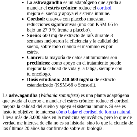
La
ashwagandha
es un adaptógeno que ayuda a
manejar el
estrés crónico
: reduce el
cortisol
,
mejora el sueño y apoya el sistema inmune.
Cortisol:
ensayos con placebo muestran
reducciones significativas (uno con KSM-66 lo
bajó un 27,9 % frente a placebo).
Sueño:
600 mg de extracto de raíz durante 8
semanas mejoraron la eficiencia y la calidad del
sueño, sobre todo cuando el insomnio es por
estrés.
Cáncer:
la mayoría de datos antitumorales son
preclínicos
; como apoyo en el tratamiento puede
mejorar la calidad de vida y la fatiga, siempre con
tu oncólogo.
Dosis estudiada: 240-600 mg/día
de extracto
estandarizado (KSM-66 o Sensoril).
La
ashwagandha
(
Withania somnifera
) es una planta adaptógena
que ayuda al cuerpo a manejar el estrés crónico: reduce el cortisol,
mejora la calidad del sueño y apoya el sistema inmune. Si ese es
justo tu objetivo, te interesa
cómo bajar el cortisol de forma natural
.
Lleva más de 3.000 años en la medicina ayurvédica, pero lo que de
verdad me interesa de ella no es su historia, sino lo que la ciencia de
los últimos 20 años ha confirmado sobre su biología.