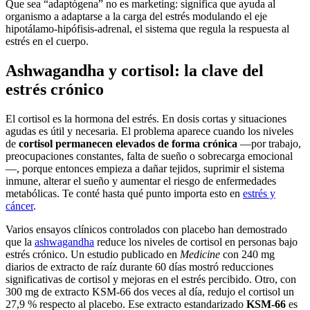
Que sea “adaptógena” no es marketing: significa que ayuda al
organismo a adaptarse a la carga del estrés modulando el eje
hipotálamo-hipófisis-adrenal, el sistema que regula la respuesta al
estrés en el cuerpo.
Ashwagandha y cortisol: la clave del
estrés crónico
El cortisol es la hormona del estrés. En dosis cortas y situaciones
agudas es útil y necesaria. El problema aparece cuando los niveles
de
cortisol permanecen elevados de forma crónica
—por trabajo,
preocupaciones constantes, falta de sueño o sobrecarga emocional
—, porque entonces empieza a dañar tejidos, suprimir el sistema
inmune, alterar el sueño y aumentar el riesgo de enfermedades
metabólicas. Te conté hasta qué punto importa esto en
estrés y
cáncer
.
Varios ensayos clínicos controlados con placebo han demostrado
que la
ashwagandha
reduce los niveles de cortisol en personas bajo
estrés crónico. Un estudio publicado en
Medicine
con 240 mg
diarios de extracto de raíz durante 60 días mostró reducciones
significativas de cortisol y mejoras en el estrés percibido. Otro, con
300 mg de extracto KSM-66 dos veces al día, redujo el cortisol un
27,9 % respecto al placebo. Ese extracto estandarizado
KSM-66
es