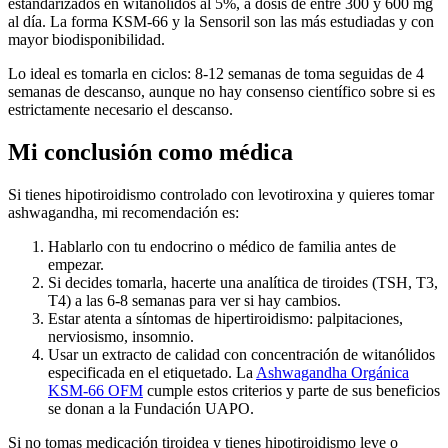
estandarizados en witanólidos al 5%, a dosis de entre 300 y 600 mg
al día. La forma KSM-66 y la Sensoril son las más estudiadas y con
mayor biodisponibilidad.
Lo ideal es tomarla en ciclos: 8-12 semanas de toma seguidas de 4
semanas de descanso, aunque no hay consenso científico sobre si es
estrictamente necesario el descanso.
Mi conclusión como médica
Si tienes hipotiroidismo controlado con levotiroxina y quieres tomar
ashwagandha, mi recomendación es:
Hablarlo con tu endocrino o médico de familia antes de
empezar.
Si decides tomarla, hacerte una analítica de tiroides (TSH, T3,
T4) a las 6-8 semanas para ver si hay cambios.
Estar atenta a síntomas de hipertiroidismo: palpitaciones,
nerviosismo, insomnio.
Usar un extracto de calidad con concentración de witanólidos
especificada en el etiquetado. La
Ashwagandha Orgánica
KSM-66 OFM
cumple estos criterios y parte de sus beneficios
se donan a la Fundación UAPO.
Si no tomas medicación tiroidea y tienes hipotiroidismo leve o