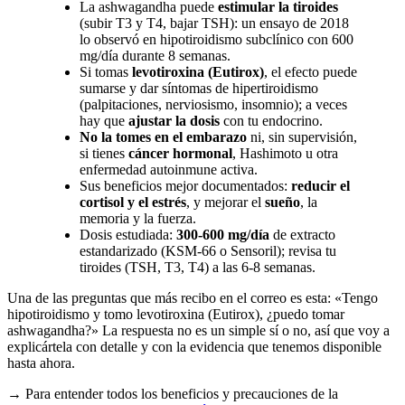
La ashwagandha puede
estimular la tiroides
(subir T3 y T4, bajar TSH): un ensayo de 2018
lo observó en hipotiroidismo subclínico con 600
mg/día durante 8 semanas.
Si tomas
levotiroxina (Eutirox)
, el efecto puede
sumarse y dar síntomas de hipertiroidismo
(palpitaciones, nerviosismo, insomnio); a veces
hay que
ajustar la dosis
con tu endocrino.
No la tomes en el embarazo
ni, sin supervisión,
si tienes
cáncer hormonal
, Hashimoto u otra
enfermedad autoinmune activa.
Sus beneficios mejor documentados:
reducir el
cortisol y el estrés
, y mejorar el
sueño
, la
memoria y la fuerza.
Dosis estudiada:
300-600 mg/día
de extracto
estandarizado (KSM-66 o Sensoril); revisa tu
tiroides (TSH, T3, T4) a las 6-8 semanas.
Una de las preguntas que más recibo en el correo es esta: «Tengo
hipotiroidismo y tomo levotiroxina (Eutirox), ¿puedo tomar
ashwagandha?» La respuesta no es un simple sí o no, así que voy a
explicártela con detalle y con la evidencia que tenemos disponible
hasta ahora.
→ Para entender todos los beneficios y precauciones de la