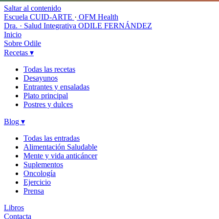
Saltar al contenido
Escuela CUID-ARTE
·
OFM Health
Dra. · Salud Integrativa
ODILE FERNÁNDEZ
Inicio
Sobre Odile
Recetas
▾
Todas las recetas
Desayunos
Entrantes y ensaladas
Plato principal
Postres y dulces
Blog
▾
Todas las entradas
Alimentación Saludable
Mente y vida anticáncer
Suplementos
Oncología
Ejercicio
Prensa
Libros
Contacta