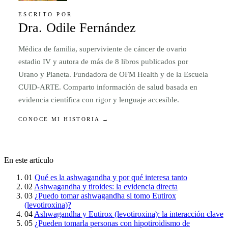
ESCRITO POR
Dra. Odile Fernández
Médica de familia, superviviente de cáncer de ovario
estadio IV y autora de más de 8 libros publicados por
Urano y Planeta. Fundadora de OFM Health y de la Escuela
CUID-ARTE. Comparto información de salud basada en
evidencia científica con rigor y lenguaje accesible.
CONOCE MI HISTORIA →
En este artículo
01
Qué es la ashwagandha y por qué interesa tanto
02
Ashwagandha y tiroides: la evidencia directa
03
¿Puedo tomar ashwagandha si tomo Eutirox
(levotiroxina)?
04
Ashwagandha y Eutirox (levotiroxina): la interacción clave
05
¿Pueden tomarla personas con hipotiroidismo de