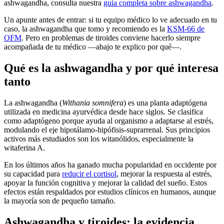
ashwagandha, consulta nuestra
guía completa sobre ashwagandha
.
Un apunte antes de entrar: si tu equipo médico lo ve adecuado en tu
caso, la ashwagandha que tomo y recomiendo es la
KSM-66 de
OFM
. Pero en problemas de tiroides conviene hacerlo siempre
acompañada de tu médico —abajo te explico por qué—.
Qué es la ashwagandha y por qué interesa
tanto
La ashwagandha (
Withania somnifera
) es una planta adaptógena
utilizada en medicina ayurvédica desde hace siglos. Se clasifica
como adaptógeno porque ayuda al organismo a adaptarse al estrés,
modulando el eje hipotálamo-hipófisis-suprarrenal. Sus principios
activos más estudiados son los witanólidos, especialmente la
witaferina A.
En los últimos años ha ganado mucha popularidad en occidente por
su capacidad para
reducir el cortisol
, mejorar la respuesta al estrés,
apoyar la función cognitiva y mejorar la calidad del sueño. Estos
efectos están respaldados por estudios clínicos en humanos, aunque
la mayoría son de pequeño tamaño.
Ashwagandha y tiroides: la evidencia