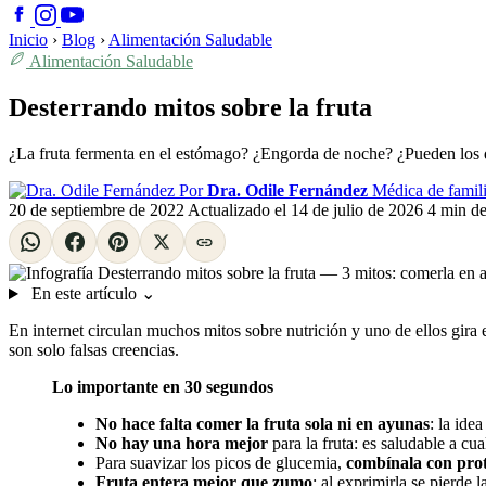
Inicio
›
Blog
›
Alimentación Saludable
Alimentación Saludable
Desterrando mitos sobre la fruta
¿La fruta fermenta en el estómago? ¿Engorda de noche? ¿Pueden los dia
Por
Dra. Odile Fernández
Médica de famili
20 de septiembre de 2022
Actualizado el
14 de julio de 2026
4 min de
En este artículo
⌄
En internet circulan muchos mitos sobre nutrición y uno de ellos gira
son solo falsas creencias.
Lo importante en 30 segundos
No hace falta comer la fruta sola ni en ayunas
: la ide
No hay una hora mejor
para la fruta: es saludable a cu
Para suavizar los picos de glucemia,
combínala con prot
Fruta entera mejor que zumo
: al exprimirla se pierde 