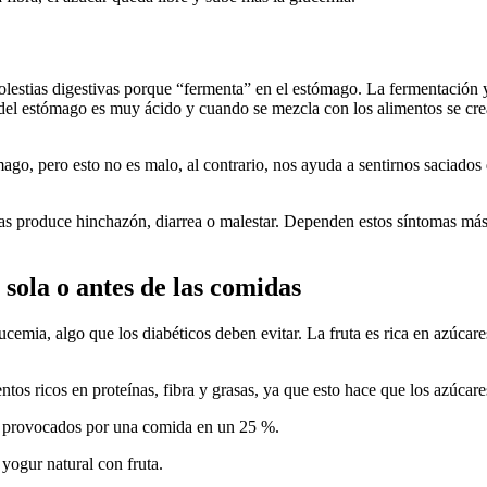
lestias digestivas porque “fermenta” en el estómago. La fermentación 
ph del estómago es muy ácido y cuando se mezcla con los alimentos se c
mago, pero esto no es malo, al contrario, nos ayuda a sentirnos saciados
das produce hinchazón, diarrea o malestar. Dependen estos síntomas más
 sola o antes de las comidas
cemia, algo que los diabéticos deben evitar. La fruta es rica en azúcare
os ricos en proteínas, fibra y grasas, ya que esto hace que los azúcare
ia provocados por una comida en un 25 %.
yogur natural con fruta.