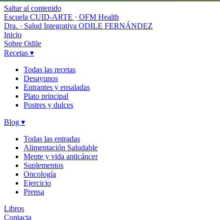
Saltar al contenido
Escuela CUID-ARTE
·
OFM Health
Dra. · Salud Integrativa
ODILE FERNÁNDEZ
Inicio
Sobre Odile
Recetas
▾
Todas las recetas
Desayunos
Entrantes y ensaladas
Plato principal
Postres y dulces
Blog
▾
Todas las entradas
Alimentación Saludable
Mente y vida anticáncer
Suplementos
Oncología
Ejercicio
Prensa
Libros
Contacta