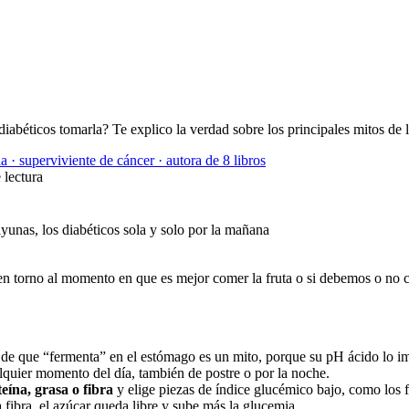
béticos tomarla? Te explico la verdad sobre los principales mitos de la
a · superviviente de cáncer · autora de 8 libros
 lectura
 en torno al momento en que es mejor comer la fruta o si debemos o no 
a de que “fermenta” en el estómago es un mito, porque su pH ácido lo i
alquier momento del día, también de postre o por la noche.
eína, grasa o fibra
y elige piezas de índice glucémico bajo, como los f
la fibra, el azúcar queda libre y sube más la glucemia.