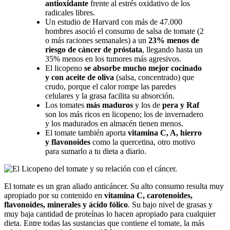
antioxidante
frente al estrés oxidativo de los
radicales libres.
Un estudio de Harvard con más de 47.000
hombres asoció el consumo de salsa de tomate (2
o más raciones semanales) a un
23% menos de
riesgo de cáncer de próstata
, llegando hasta un
35% menos en los tumores más agresivos.
El licopeno
se absorbe mucho mejor cocinado
y con aceite de oliva
(salsa, concentrado) que
crudo, porque el calor rompe las paredes
celulares y la grasa facilita su absorción.
Los tomates
más maduros
y los de
pera y Raf
son los más ricos en licopeno; los de invernadero
y los madurados en almacén tienen menos.
El tomate también aporta
vitamina C, A, hierro
y flavonoides
como la quercetina, otro motivo
para sumarlo a tu dieta a diario.
El tomate es un gran aliado anticáncer. Su alto consumo resulta muy
apropiado por su contenido en
vitamina C, carotenoides,
flavonoides, minerales y ácido fólico
. Su bajo nivel de grasas y
muy baja cantidad de proteínas lo hacen apropiado para cualquier
dieta. Entre todas las sustancias que contiene el tomate, la más