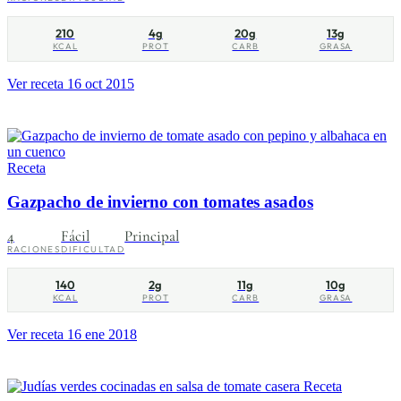
210
4g
20g
13g
KCAL
PROT
CARB
GRASA
Ver receta
16 oct 2015
Receta
Gazpacho de invierno con tomates asados
4
Fácil
Principal
RACIONES
DIFICULTAD
140
2g
11g
10g
KCAL
PROT
CARB
GRASA
Ver receta
16 ene 2018
Receta