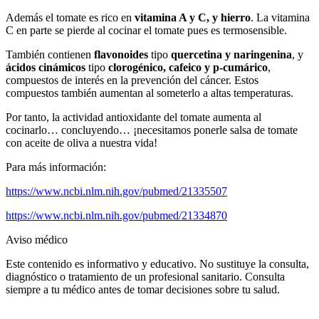
Además el tomate es rico en
vitamina A y C, y hierro
. La vitamina
C en parte se pierde al cocinar el tomate pues es termosensible.
También contienen
flavonoides
tipo
quercetina y naringenina
, y
ácidos cinámicos
tipo
clorogénico, cafeico y p-cumárico
,
compuestos de interés en la prevención del cáncer. Estos
compuestos también aumentan al someterlo a altas temperaturas.
Por tanto, la actividad antioxidante del tomate aumenta al
cocinarlo… concluyendo… ¡necesitamos ponerle salsa de tomate
con aceite de oliva a nuestra vida!
Para más información:
https://www.ncbi.nlm.nih.gov/pubmed/21335507
https://www.ncbi.nlm.nih.gov/pubmed/21334870
Aviso médico
Este contenido es informativo y educativo. No sustituye la consulta,
diagnóstico o tratamiento de un profesional sanitario. Consulta
siempre a tu médico antes de tomar decisiones sobre tu salud.