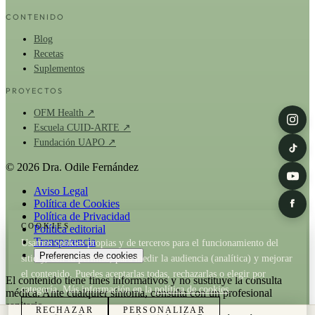
CONTENIDO
Blog
Recetas
Suplementos
PROYECTOS
OFM Health ↗
Escuela CUID-ARTE ↗
Fundación UAPO ↗
© 2026 Dra. Odile Fernández
Aviso Legal
Política de Cookies
Política de Privacidad
COOKIES
Política editorial
Transparencia
Usamos cookies propias y de terceros para el funcionamiento del
Preferencias de cookies
sitio y, con tu permiso, para medir la audiencia (analítica) y mejorar
el contenido. Puedes aceptarlas todas, rechazarlas o elegir por
El contenido tiene fines informativos y no sustituye la consulta
categoría. Más información en la
política de cookies
.
médica. Ante cualquier síntoma, consulta con un profesional
sanitario.
RECHAZAR
PERSONALIZAR