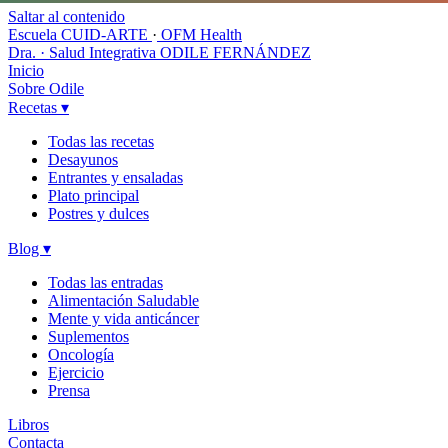
Saltar al contenido
Escuela CUID-ARTE
·
OFM Health
Dra. · Salud Integrativa
ODILE FERNÁNDEZ
Inicio
Sobre Odile
Recetas
▾
Todas las recetas
Desayunos
Entrantes y ensaladas
Plato principal
Postres y dulces
Blog
▾
Todas las entradas
Alimentación Saludable
Mente y vida anticáncer
Suplementos
Oncología
Ejercicio
Prensa
Libros
Contacta