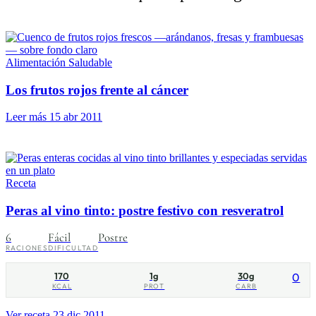
Alimentación Saludable
Los frutos rojos frente al cáncer
Leer más
15 abr 2011
Receta
Peras al vino tinto: postre festivo con resveratrol
6
Fácil
Postre
RACIONES
DIFICULTAD
170
1g
30g
0
KCAL
PROT
CARB
Ver receta
23 dic 2011