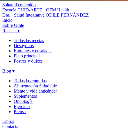
Saltar al contenido
Escuela CUID-ARTE
·
OFM Health
Dra. · Salud Integrativa
ODILE FERNÁNDEZ
Inicio
Sobre Odile
Recetas
▾
Todas las recetas
Desayunos
Entrantes y ensaladas
Plato principal
Postres y dulces
Blog
▾
Todas las entradas
Alimentación Saludable
Mente y vida anticáncer
Suplementos
Oncología
Ejercicio
Prensa
Libros
Contacta