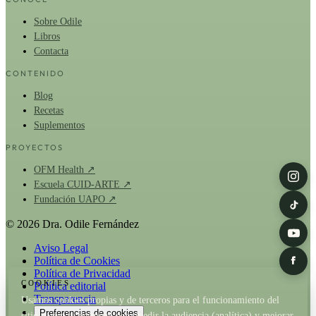
Sobre Odile
Libros
Contacta
CONTENIDO
Blog
Recetas
Suplementos
PROYECTOS
OFM Health ↗
Escuela CUID-ARTE ↗
Fundación UAPO ↗
© 2026 Dra. Odile Fernández
Aviso Legal
Política de Cookies
Política de Privacidad
COOKIES
Política editorial
Transparencia
Usamos cookies propias y de terceros para el funcionamiento del
Preferencias de cookies
sitio y, con tu permiso, para medir la audiencia (analítica) y mejorar