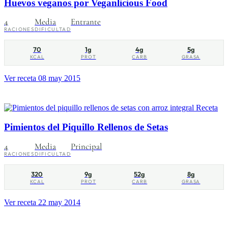
Huevos veganos por Veganlicious Food
4
Media
Entrante
RACIONES
DIFICULTAD
70
1g
4g
5g
KCAL
PROT
CARB
GRASA
Ver receta
08 may 2015
Receta
Pimientos del Piquillo Rellenos de Setas
4
Media
Principal
RACIONES
DIFICULTAD
320
9g
52g
8g
KCAL
PROT
CARB
GRASA
Ver receta
22 may 2014