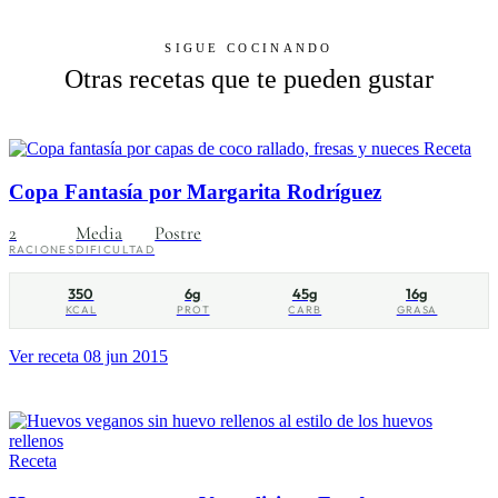
SIGUE COCINANDO
Otras recetas que te pueden gustar
Receta
Copa Fantasía por Margarita Rodríguez
2
Media
Postre
RACIONES
DIFICULTAD
350
6g
45g
16g
KCAL
PROT
CARB
GRASA
Ver receta
08 jun 2015
Receta