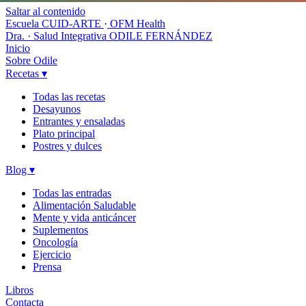
Saltar al contenido
Escuela CUID-ARTE
·
OFM Health
Dra. · Salud Integrativa
ODILE FERNÁNDEZ
Inicio
Sobre Odile
Recetas
▾
Todas las recetas
Desayunos
Entrantes y ensaladas
Plato principal
Postres y dulces
Blog
▾
Todas las entradas
Alimentación Saludable
Mente y vida anticáncer
Suplementos
Oncología
Ejercicio
Prensa
Libros
Contacta