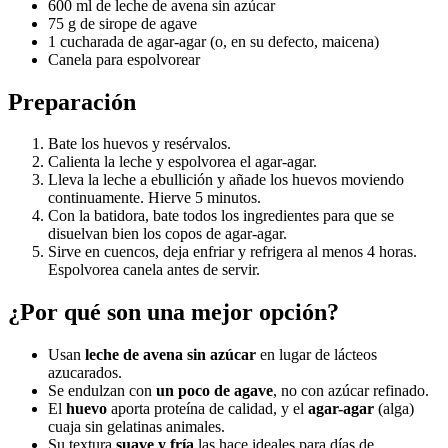
600 ml de leche de avena sin azúcar
75 g de sirope de agave
1 cucharada de agar-agar (o, en su defecto, maicena)
Canela para espolvorear
Preparación
Bate los huevos y resérvalos.
Calienta la leche y espolvorea el agar-agar.
Lleva la leche a ebullición y añade los huevos moviendo
continuamente. Hierve 5 minutos.
Con la batidora, bate todos los ingredientes para que se
disuelvan bien los copos de agar-agar.
Sirve en cuencos, deja enfriar y refrigera al menos 4 horas.
Espolvorea canela antes de servir.
¿Por qué son una mejor opción?
Usan
leche de avena sin azúcar
en lugar de lácteos
azucarados.
Se endulzan con
un poco de agave
, no con azúcar refinado.
El
huevo
aporta proteína de calidad, y el
agar-agar
(alga)
cuaja sin gelatinas animales.
Su textura
suave y fría
las hace ideales para días de