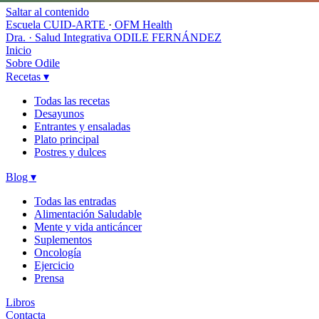
Saltar al contenido
Escuela CUID-ARTE
·
OFM Health
Dra. · Salud Integrativa
ODILE FERNÁNDEZ
Inicio
Sobre Odile
Recetas
▾
Todas las recetas
Desayunos
Entrantes y ensaladas
Plato principal
Postres y dulces
Blog
▾
Todas las entradas
Alimentación Saludable
Mente y vida anticáncer
Suplementos
Oncología
Ejercicio
Prensa
Libros
Contacta