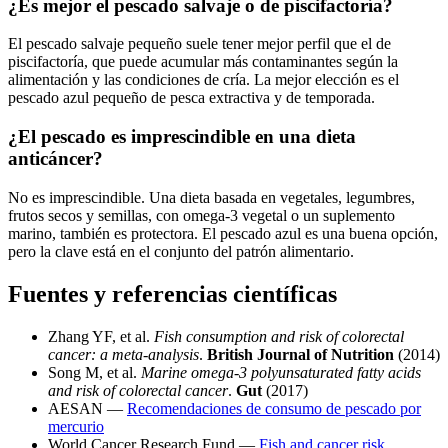
¿Es mejor el pescado salvaje o de piscifactoría?
El pescado salvaje pequeño suele tener mejor perfil que el de
piscifactoría, que puede acumular más contaminantes según la
alimentación y las condiciones de cría. La mejor elección es el
pescado azul pequeño de pesca extractiva y de temporada.
¿El pescado es imprescindible en una dieta
anticáncer?
No es imprescindible. Una dieta basada en vegetales, legumbres,
frutos secos y semillas, con omega-3 vegetal o un suplemento
marino, también es protectora. El pescado azul es una buena opción,
pero la clave está en el conjunto del patrón alimentario.
Fuentes y referencias científicas
Zhang YF, et al.
Fish consumption and risk of colorectal
cancer: a meta-analysis
.
British Journal of Nutrition
(2014)
Song M, et al.
Marine omega-3 polyunsaturated fatty acids
and risk of colorectal cancer
.
Gut
(2017)
AESAN —
Recomendaciones de consumo de pescado por
mercurio
World Cancer Research Fund —
Fish and cancer risk