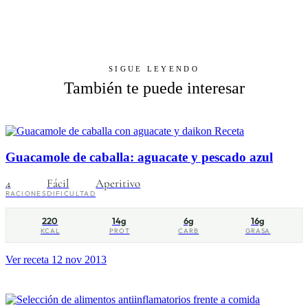
SIGUE LEYENDO
También te puede interesar
Receta
Guacamole de caballa: aguacate y pescado azul
4
Fácil
Aperitivo
RACIONES
DIFICULTAD
220
14g
6g
16g
KCAL
PROT
CARB
GRASA
Ver receta
12 nov 2013