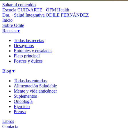
Saltar al contenido
Escuela CUID-ARTE
·
OFM Health
Dra. · Salud Integrativa
ODILE FERNÁNDEZ
Inicio
Sobre Odile
Recetas
▾
Todas las recetas
Desayunos
Entrantes y ensaladas
Plato principal
Postres y dulces
Blog
▾
Todas las entradas
Alimentación Saludable
Mente y vida anticáncer
Suplementos
Oncología
Ejercicio
Prensa
Libros
Contacta