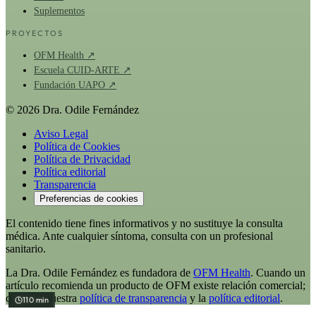
Suplementos
PROYECTOS
OFM Health ↗
Escuela CUID-ARTE ↗
Fundación UAPO ↗
© 2026 Dra. Odile Fernández
Aviso Legal
Política de Cookies
Política de Privacidad
Política editorial
Transparencia
Preferencias de cookies
El contenido tiene fines informativos y no sustituye la consulta
médica. Ante cualquier síntoma, consulta con un profesional
sanitario.
La Dra. Odile Fernández es fundadora de
OFM Health
. Cuando un
artículo recomienda un producto de OFM existe relación comercial;
consulta nuestra
política de transparencia
y la
política editorial
.
45 min
50 min
110 min