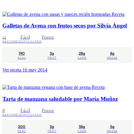
Receta
Galletas de Avena con frutos secos por Silvia Ángel
12
Fácil
Postre
RACIONES
DIFICULTAD
190
3g
28g
8g
KCAL
PROT
CARB
GRASA
Ver receta
16 may 2014
Receta
Tarta de manzana saludable por María Muñoz
8
Fácil
Postre
RACIONES
DIFICULTAD
200
3g
38g
5g
KCAL
PROT
CARB
GRASA