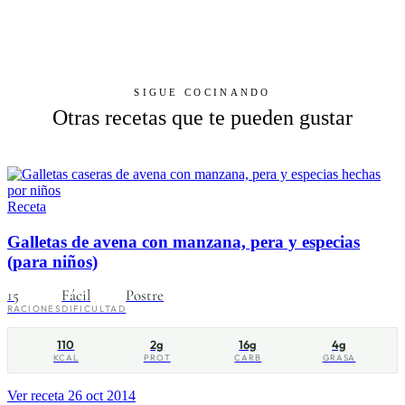
SIGUE COCINANDO
Otras recetas que te pueden gustar
Receta
Galletas de avena con manzana, pera y especias
(para niños)
15
Fácil
Postre
RACIONES
DIFICULTAD
110
2g
16g
4g
KCAL
PROT
CARB
GRASA
Ver receta
26 oct 2014