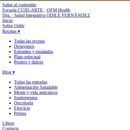
Saltar al contenido
Escuela CUID-ARTE
·
OFM Health
Dra. · Salud Integrativa
ODILE FERNÁNDEZ
Inicio
Sobre Odile
Recetas
▾
Todas las recetas
Desayunos
Entrantes y ensaladas
Plato principal
Postres y dulces
Blog
▾
Todas las entradas
Alimentación Saludable
Mente y vida anticáncer
Suplementos
Oncología
Ejercicio
Prensa
Libros
Contacta