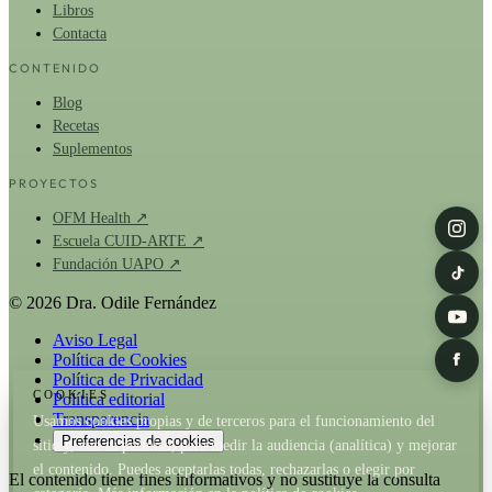
Libros
Contacta
CONTENIDO
Blog
Recetas
Suplementos
PROYECTOS
OFM Health ↗
Escuela CUID-ARTE ↗
Fundación UAPO ↗
© 2026 Dra. Odile Fernández
Aviso Legal
Política de Cookies
Política de Privacidad
COOKIES
Política editorial
Transparencia
Usamos cookies propias y de terceros para el funcionamiento del
Preferencias de cookies
sitio y, con tu permiso, para medir la audiencia (analítica) y mejorar
el contenido. Puedes aceptarlas todas, rechazarlas o elegir por
El contenido tiene fines informativos y no sustituye la consulta