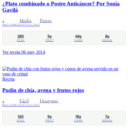
¿Plato combinado o Postre Anticáncer? Por Sonia
Gavilá
2
Media
Postre
RACIONES
DIFICULTAD
280
5g
48g
8g
KCAL
PROT
CARB
GRASA
Ver receta
06 may 2014
Receta
Pudin de chía, avena y frutos rojos
2
Fácil
Desayuno
RACIONES
DIFICULTAD
160
5g
18g
7g
KCAL
PROT
CARB
GRASA