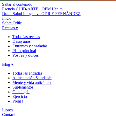
Saltar al contenido
Escuela CUID-ARTE
·
OFM Health
Dra. · Salud Integrativa
ODILE FERNÁNDEZ
Inicio
Sobre Odile
Recetas
▾
Todas las recetas
Desayunos
Entrantes y ensaladas
Plato principal
Postres y dulces
Blog
▾
Todas las entradas
Alimentación Saludable
Mente y vida anticáncer
Suplementos
Oncología
Ejercicio
Prensa
Libros
Contacta