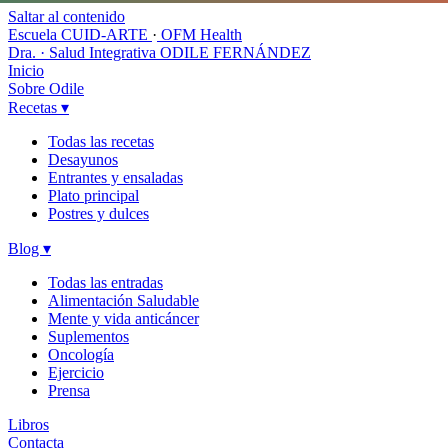
Saltar al contenido
Escuela CUID-ARTE
·
OFM Health
Dra. · Salud Integrativa
ODILE FERNÁNDEZ
Inicio
Sobre Odile
Recetas
▾
Todas las recetas
Desayunos
Entrantes y ensaladas
Plato principal
Postres y dulces
Blog
▾
Todas las entradas
Alimentación Saludable
Mente y vida anticáncer
Suplementos
Oncología
Ejercicio
Prensa
Libros
Contacta