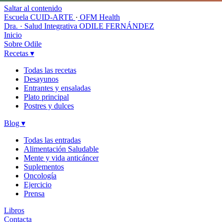
Saltar al contenido
Escuela CUID-ARTE
·
OFM Health
Dra. · Salud Integrativa
ODILE FERNÁNDEZ
Inicio
Sobre Odile
Recetas
▾
Todas las recetas
Desayunos
Entrantes y ensaladas
Plato principal
Postres y dulces
Blog
▾
Todas las entradas
Alimentación Saludable
Mente y vida anticáncer
Suplementos
Oncología
Ejercicio
Prensa
Libros
Contacta