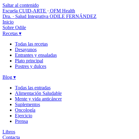
Saltar al contenido
Escuela CUID-ARTE
·
OFM Health
Dra. · Salud Integrativa
ODILE FERNÁNDEZ
Inicio
Sobre Odile
Recetas
▾
Todas las recetas
Desayunos
Entrantes y ensaladas
Plato principal
Postres y dulces
Blog
▾
Todas las entradas
Alimentación Saludable
Mente y vida anticáncer
Suplementos
Oncología
Ejercicio
Prensa
Libros
Contacta