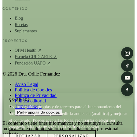
CONTENIDO
Blog
Recetas
Suplementos
PROYECTOS
OFM Health ↗
Escuela CUID-ARTE ↗
Fundación UAPO ↗
© 2026 Dra. Odile Fernández
Aviso Legal
Política de Cookies
Política de Privacidad
COOKIES
Política editorial
Transparencia
Usamos cookies propias y de terceros para el funcionamiento del
Preferencias de cookies
sitio y, con tu permiso, para medir la audiencia (analítica) y mejorar
el contenido. Puedes aceptarlas todas, rechazarlas o elegir por
El contenido tiene fines informativos y no sustituye la consulta
categoría. Más información en la
política de cookies
.
médica. Ante cualquier síntoma, consulta con un profesional
sanitario.
RECHAZAR
PERSONALIZAR