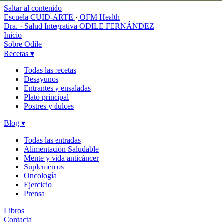
Saltar al contenido
Escuela CUID-ARTE
·
OFM Health
Dra. · Salud Integrativa
ODILE FERNÁNDEZ
Inicio
Sobre Odile
Recetas
▾
Todas las recetas
Desayunos
Entrantes y ensaladas
Plato principal
Postres y dulces
Blog
▾
Todas las entradas
Alimentación Saludable
Mente y vida anticáncer
Suplementos
Oncología
Ejercicio
Prensa
Libros
Contacta