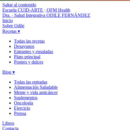
Saltar al contenido
Escuela CUID-ARTE
·
OFM Health
Dra. · Salud Integrativa
ODILE FERNÁNDEZ
Inicio
Sobre Odile
Recetas
▾
Todas las recetas
Desayunos
Entrantes y ensaladas
Plato principal
Postres y dulces
Blog
▾
Todas las entradas
Alimentación Saludable
Mente y vida anticáncer
Suplementos
Oncología
Ejercicio
Prensa
Libros
Contacta