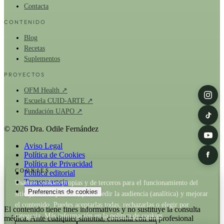
Contacta
CONTENIDO
Blog
Recetas
Suplementos
PROYECTOS
OFM Health ↗
Escuela CUID-ARTE ↗
Fundación UAPO ↗
© 2026 Dra. Odile Fernández
Aviso Legal
Política de Cookies
Política de Privacidad
COOKIES
Política editorial
Transparencia
Usamos cookies propias y de terceros para el funcionamiento del
Preferencias de cookies
sitio y, con tu permiso, para medir la audiencia (analítica) y mejorar
el contenido. Puedes aceptarlas todas, rechazarlas o elegir por
El contenido tiene fines informativos y no sustituye la consulta
categoría. Más información en la
política de cookies
.
médica. Ante cualquier síntoma, consulta con un profesional