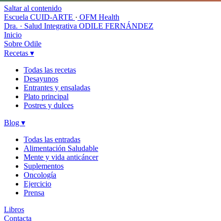
Saltar al contenido
Escuela CUID-ARTE
·
OFM Health
Dra. · Salud Integrativa
ODILE FERNÁNDEZ
Inicio
Sobre Odile
Recetas
▾
Todas las recetas
Desayunos
Entrantes y ensaladas
Plato principal
Postres y dulces
Blog
▾
Todas las entradas
Alimentación Saludable
Mente y vida anticáncer
Suplementos
Oncología
Ejercicio
Prensa
Libros
Contacta