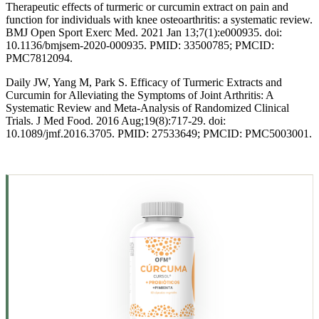
Therapeutic effects of turmeric or curcumin extract on pain and
function for individuals with knee osteoarthritis: a systematic review.
BMJ Open Sport Exerc Med. 2021 Jan 13;7(1):e000935. doi:
10.1136/bmjsem-2020-000935. PMID: 33500785; PMCID:
PMC7812094.
Daily JW, Yang M, Park S. Efficacy of Turmeric Extracts and
Curcumin for Alleviating the Symptoms of Joint Arthritis: A
Systematic Review and Meta-Analysis of Randomized Clinical
Trials. J Med Food. 2016 Aug;19(8):717-29. doi:
10.1089/jmf.2016.3705. PMID: 27533649; PMCID: PMC5003001.