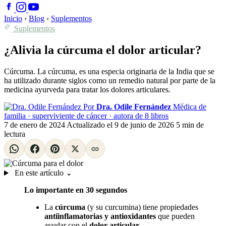
Inicio
›
Blog
›
Suplementos
Suplementos
¿Alivia la cúrcuma el dolor articular?
Cúrcuma. La cúrcuma, es una especia originaria de la India que se
ha utilizado durante siglos como un remedio natural por parte de la
medicina ayurveda para tratar los dolores articulares.
Por
Dra. Odile Fernández
Médica de
familia · superviviente de cáncer · autora de 8 libros
7 de enero de 2024
Actualizado el
9 de junio de 2026
5 min de
lectura
En este artículo
⌄
Lo importante en 30 segundos
La
cúrcuma
(y su curcumina) tiene propiedades
antiinflamatorias y antioxidantes
que pueden
ayudar con el
dolor articular
.