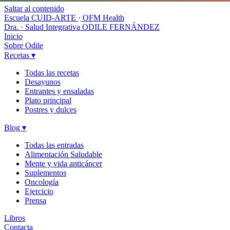
Saltar al contenido
Escuela CUID-ARTE
·
OFM Health
Dra. · Salud Integrativa
ODILE FERNÁNDEZ
Inicio
Sobre Odile
Recetas
▾
Todas las recetas
Desayunos
Entrantes y ensaladas
Plato principal
Postres y dulces
Blog
▾
Todas las entradas
Alimentación Saludable
Mente y vida anticáncer
Suplementos
Oncología
Ejercicio
Prensa
Libros
Contacta