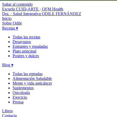
Saltar al contenido
Escuela CUID-ARTE
·
OFM Health
Dra. · Salud Integrativa
ODILE FERNÁNDEZ
Inicio
Sobre Odile
Recetas
▾
Todas las recetas
Desayunos
Entrantes y ensaladas
Plato principal
Postres y dulces
Blog
▾
Todas las entradas
Alimentación Saludable
Mente y vida anticáncer
Suplementos
Oncología
Ejercicio
Prensa
Libros
Contacta