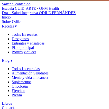
Saltar al contenido
Escuela CUID-ARTE
·
OFM Health
Dra. · Salud Integrativa
ODILE FERNÁNDEZ
Inicio
Sobre Odile
Recetas
▾
Todas las recetas
Desayunos
Entrantes y ensaladas
Plato principal
Postres y dulces
Blog
▾
Todas las entradas
Alimentación Saludable
Mente y vida anticáncer
Suplementos
Oncología
Ejercicio
Prensa
Libros
Contacta