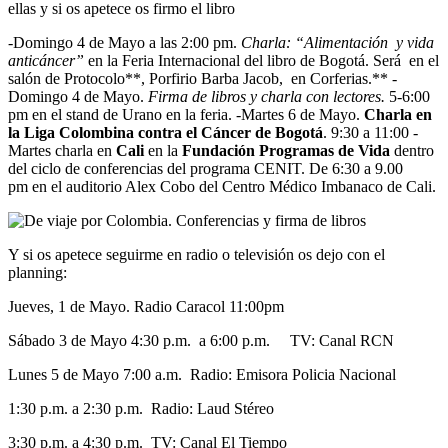
ellas y si os apetece os firmo el libro
-Domingo 4 de Mayo a las 2:00 pm.
Charla: “Alimentación y vida
anticáncer”
en la Feria Internacional del libro de Bogotá. Será en el
salón de Protocolo**, Porfirio Barba Jacob, en Corferias.** -
Domingo 4 de Mayo.
Firma de libros y charla con lectores.
5-6:00
pm en el stand de Urano en la feria. -Martes 6 de Mayo.
Charla en
la Liga Colombina contra el Cáncer de Bogotá
. 9:30 a 11:00 -
Martes charla en
Cali
en la
Fundación Programas de Vida
dentro
del ciclo de conferencias del programa CENIT. De 6:30 a 9.00
pm en el auditorio Alex Cobo del Centro Médico Imbanaco de Cali.
Y si os apetece seguirme en radio o televisión os dejo con el
planning:
Jueves, 1 de Mayo. Radio Caracol 11:00pm
Sábado 3 de Mayo 4:30 p.m. a 6:00 p.m. TV: Canal RCN
Lunes 5 de Mayo 7:00 a.m. Radio: Emisora Policia Nacional
1:30 p.m. a 2:30 p.m. Radio: Laud Stéreo
3:30 p.m. a 4:30 p.m. TV: Canal El Tiempo