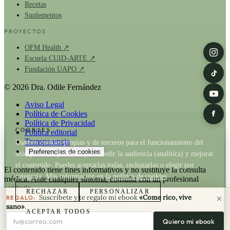
Recetas
Suplementos
PROYECTOS
OFM Health ↗
Escuela CUID-ARTE ↗
Fundación UAPO ↗
© 2026 Dra. Odile Fernández
Aviso Legal
Política de Cookies
Política de Privacidad
COOKIES
Política editorial
Transparencia
Usamos cookies propias y de terceros para el funcionamiento del
Preferencias de cookies
sitio y, con tu permiso, para medir la audiencia (analítica) y mejorar
el contenido. Puedes aceptarlas todas, rechazarlas o elegir por
El contenido tiene fines informativos y no sustituye la consulta
categoría. Más información en la
política de cookies
.
médica. Ante cualquier síntoma, consulta con un profesional
sanitario.
RECHAZAR
PERSONALIZAR
Suscríbete y te regalo mi ebook
«Come rico, vive
REGALO:
La Dra. Odile Fernández es fundadora de
OFM Health
. Cuando un
sano»
.
ACEPTAR TODOS
artículo recomienda un producto de OFM existe relación comercial;
Tu correo electrónico
Quiero mi ebook
consulta nuestra
política de transparencia
y la
política editorial
.