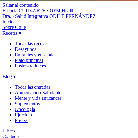
Saltar al contenido
Escuela CUID-ARTE
·
OFM Health
Dra. · Salud Integrativa
ODILE FERNÁNDEZ
Inicio
Sobre Odile
Recetas
▾
Todas las recetas
Desayunos
Entrantes y ensaladas
Plato principal
Postres y dulces
Blog
▾
Todas las entradas
Alimentación Saludable
Mente y vida anticáncer
Suplementos
Oncología
Ejercicio
Prensa
Libros
Contacta