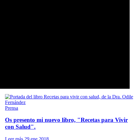
Prensa
Os presento mi nuevo libro, "Recetas para Vivir
con Salud".
Leer más
29 ene 2018