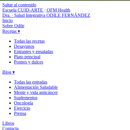
Saltar al contenido
Escuela CUID-ARTE
·
OFM Health
Dra. · Salud Integrativa
ODILE FERNÁNDEZ
Inicio
Sobre Odile
Recetas
▾
Todas las recetas
Desayunos
Entrantes y ensaladas
Plato principal
Postres y dulces
Blog
▾
Todas las entradas
Alimentación Saludable
Mente y vida anticáncer
Suplementos
Oncología
Ejercicio
Prensa
Libros
Contacta