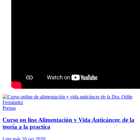
ARTE. Comparto información de salud basa
CONOCE MI HISTORIA →
Prensa
Curso on line Alimentación y Vida Anticáncer, de la
teoría a la practica
Leer más
16 oct 2020