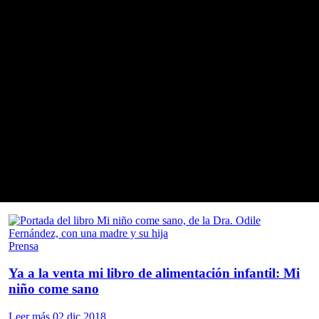
da en evidencia científica con rigor y lenguaje accesible.
SIGUE LEYENDO
Otros artículos sobre Prensa
Prensa
Ya a la venta mi libro de alimentación infantil: Mi
niño come sano
Leer más
02 dic 2018