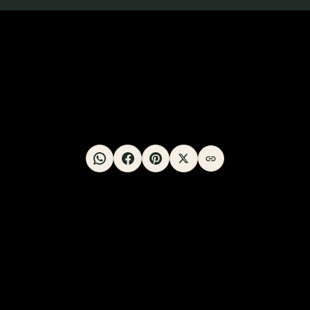
iagnóstico o tratamiento de un profesional sanitario. Consulta siempre a
¿TE HA SERVIDO? COMPÁRTELO
er de ovario estadio IV y autora de más de 8 libros publicados por Ur