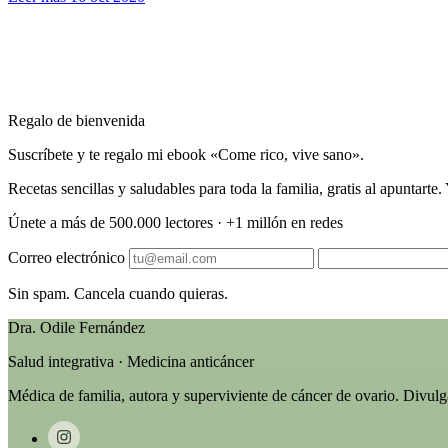
Regalo de bienvenida
Suscríbete y te regalo mi ebook «Come rico, vive sano».
Recetas sencillas y saludables para toda la familia, gratis al apuntart
Únete a más de 500.000 lectores · +1 millón en redes
Correo electrónico
Sin spam. Cancela cuando quieras.
Dra. Odile Fernández
Salud integrativa · Medicina anticáncer
Médica de familia, autora y superviviente de cáncer de ovario. Divul