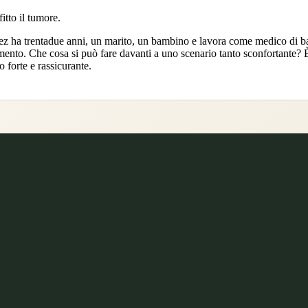
itto il tumore.
ez ha trentadue anni, un marito, un bambino e lavora come medico di ba
mento. Che cosa si può fare davanti a uno scenario tanto sconfortante? È p
 forte e rassicurante.