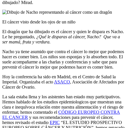
dibujado? Mirad.
El cáncer visto desde los ojos de un niño
El dragón que ha dibujado es el cáncer y quien le dispara es Nacho.
Le he preguntado,
¿Qué le disparas al cáncer, Nacho?
Que va a
ser mamá, fruta y verdura.
Nacho ya tiene asumido que contra el cáncer lo mejor que podemos
hacer es comer bien. Los niños son esponjas y lo absorben todo. El
suele acompañarme a las charlas y conferencias y sabe que para
prevenir el cáncer lo mejor que podemos hacer es comer bien.
Hoy la conferencia ha sido en Madrid, en el Centro de Salud la
Imperial. Organizaba el acto
ASACO
, Asociación de Afectados por
Cáncer de Ovario.
La sala estaba llena y los asistentes han estado muy participativos.
Hemos hablado de los estudios epidemiologicos que muestran una
clara e inequívoca relación entre nuestra alimentación y el riesgo de
enfermar, hemos comentado el
CÓDIGO EUROPEO CONTRA
EL CANCER
y sus recomendaciones para prevenir el cáncer,
hemos revisado el estudio
EPIC
“EL ESTUDIO PROSPECTIVO
EUROPEO SOBRE CÁNCER Y NUTRICIÓN”, hemos repasado