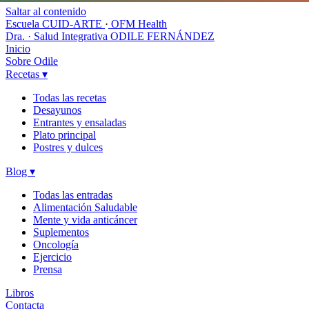
Saltar al contenido
Escuela CUID-ARTE
·
OFM Health
Dra. · Salud Integrativa
ODILE FERNÁNDEZ
Inicio
Sobre Odile
Recetas
▾
Todas las recetas
Desayunos
Entrantes y ensaladas
Plato principal
Postres y dulces
Blog
▾
Todas las entradas
Alimentación Saludable
Mente y vida anticáncer
Suplementos
Oncología
Ejercicio
Prensa
Libros
Contacta