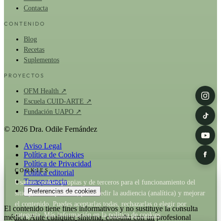
Contacta
CONTENIDO
Blog
Recetas
Suplementos
PROYECTOS
OFM Health ↗
Escuela CUID-ARTE ↗
Fundación UAPO ↗
© 2026 Dra. Odile Fernández
Aviso Legal
Política de Cookies
Política de Privacidad
COOKIES
Política editorial
Transparencia
Usamos cookies propias y de terceros para el funcionamiento del
Preferencias de cookies
sitio y, con tu permiso, para medir la audiencia (analítica) y mejorar
el contenido. Puedes aceptarlas todas, rechazarlas o elegir por
El contenido tiene fines informativos y no sustituye la consulta
categoría. Más información en la
política de cookies
.
médica. Ante cualquier síntoma, consulta con un profesional