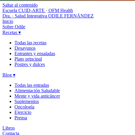
Saltar al contenido
Escuela CUID-ARTE
·
OFM Health
Dra. · Salud Integrativa
ODILE FERNÁNDEZ
Inicio
Sobre Odile
Recetas
▾
Todas las recetas
Desayunos
Entrantes y ensaladas
Plato principal
Postres y dulces
Blog
▾
Todas las entradas
Alimentación Saludable
Mente y vida anticáncer
Suplementos
Oncología
Ejercicio
Prensa
Libros
Contacta