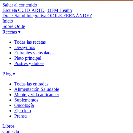
Saltar al contenido
Escuela CUID-ARTE
·
OFM Health
Dra. · Salud Integrativa
ODILE FERNÁNDEZ
Inicio
Sobre Odile
Recetas
▾
Todas las recetas
Desayunos
Entrantes y ensaladas
Plato principal
Postres y dulces
Blog
▾
Todas las entradas
Alimentación Saludable
Mente y vida anticáncer
Suplementos
Oncología
Ejercicio
Prensa
Libros
Contacta