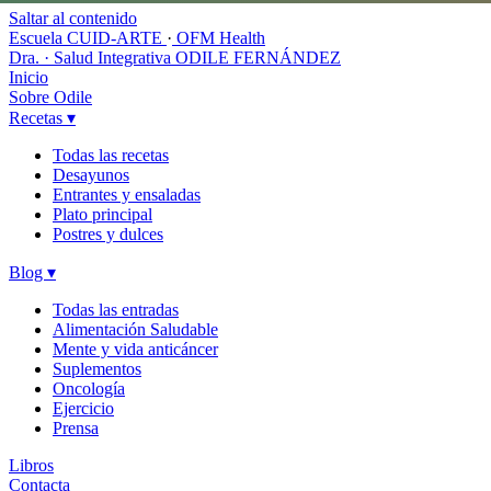
Saltar al contenido
Escuela CUID-ARTE
·
OFM Health
Dra. · Salud Integrativa
ODILE FERNÁNDEZ
Inicio
Sobre Odile
Recetas
▾
Todas las recetas
Desayunos
Entrantes y ensaladas
Plato principal
Postres y dulces
Blog
▾
Todas las entradas
Alimentación Saludable
Mente y vida anticáncer
Suplementos
Oncología
Ejercicio
Prensa
Libros
Contacta