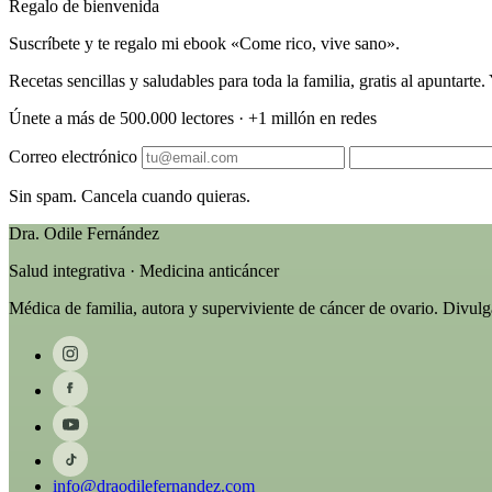
Regalo de bienvenida
Suscríbete y te regalo mi ebook «Come rico, vive sano».
Recetas sencillas y saludables para toda la familia, gratis al apuntart
Únete a más de 500.000 lectores · +1 millón en redes
Correo electrónico
Sin spam. Cancela cuando quieras.
Dra. Odile Fernández
Salud integrativa · Medicina anticáncer
Médica de familia, autora y superviviente de cáncer de ovario. Divul
info@draodilefernandez.com