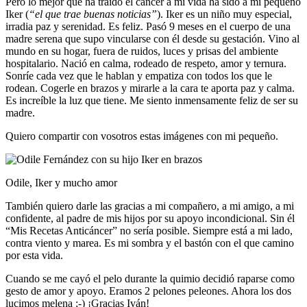
Pero lo mejor que ha traído el cáncer a mi vida ha sido a mi pequeño
Iker (
“el que trae buenas noticias”
). Iker es un niño muy especial,
irradia paz y serenidad. Es feliz. Pasó 9 meses en el cuerpo de una
madre serena que supo vincularse con él desde su gestación. Vino al
mundo en su hogar, fuera de ruidos, luces y prisas del ambiente
hospitalario. Nació en calma, rodeado de respeto, amor y ternura.
Sonríe cada vez que le hablan y empatiza con todos los que le
rodean. Cogerle en brazos y mirarle a la cara te aporta paz y calma.
Es increíble la luz que tiene. Me siento inmensamente feliz de ser su
madre.
Quiero compartir con vosotros estas imágenes con mi pequeño.
Odile, Iker y mucho amor
También quiero darle las gracias a mi compañero, a mi amigo, a mi
confidente, al padre de mis hijos por su apoyo incondicional. Sin él
“Mis Recetas Anticáncer” no sería posible. Siempre está a mi lado,
contra viento y marea. Es mi sombra y el bastón con el que camino
por esta vida.
Cuando se me cayó el pelo durante la quimio decidió raparse como
gesto de amor y apoyo. Eramos 2 pelones peleones. Ahora los dos
lucimos melena ;-) ¡Gracias Iván!