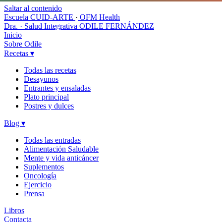
Saltar al contenido
Escuela CUID-ARTE
·
OFM Health
Dra. · Salud Integrativa
ODILE FERNÁNDEZ
Inicio
Sobre Odile
Recetas
▾
Todas las recetas
Desayunos
Entrantes y ensaladas
Plato principal
Postres y dulces
Blog
▾
Todas las entradas
Alimentación Saludable
Mente y vida anticáncer
Suplementos
Oncología
Ejercicio
Prensa
Libros
Contacta