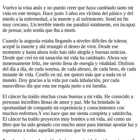
Vuelvo la vista atrás y no puedo creer que haya cambiado tanto mi
vida en este tiempo. Hace justo 3 años era víctima del pánico y del
miedo a la enfermedad, a la muerte y al sufrimiento. Sentí mi fin
muy cercano. Un terrible miedo me paralizó totalmente, era incapaz
de pensar, solo sentía que iba a morir.
Cuando la angustia estaba llegando a niveles difíciles de tolerar,
acepté la muerte y ahí resurgió el deseo de vivir. Desde ese
momento y hasta ahora todo han sido alegría y buenas noticias.
Desde que creí en mi sanación mi vida ha cambiado. Ahora soy
inmensamente feliz, me siento llena de energía y vitalidad. Disfruto
del día a día, de cada sonrisa, de cada abrazo, de cada beso, de cada
instante de vida. Confío en mí, me quiero más que a nada en el
mundo. Doy gracias a la vida por cada inhalación, por cada
maravilloso día que esta me regala junto a mi familia.
El cáncer ha traído muchas cosas buenas a mi vida. He conocido a
personas increíbles llenas de amor y paz. Me ha brindado la
oportunidad de compartir mi experiencia y conocimientos con
muchos enfermos.Y eso hace que me sienta completa y satisfecha.
El cáncer ha traído proyectos muy bonitos a mi vida, así como un
libro que ha sido gestado con mucho amor para intentar aportar luz y
esperanza a todas aquellas personas que lo necesiten.