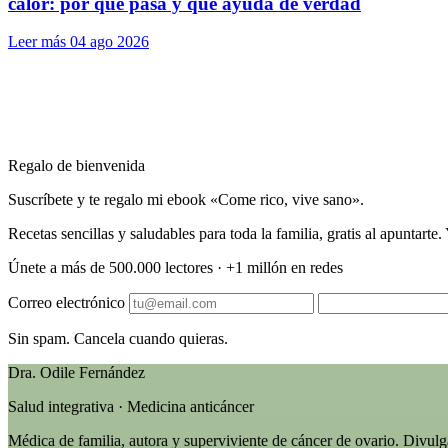
calor: por qué pasa y qué ayuda de verdad
Leer más
04 ago 2026
Regalo de bienvenida
Suscríbete y te regalo mi ebook «Come rico, vive sano».
Recetas sencillas y saludables para toda la familia, gratis al apuntart
Únete a más de 500.000 lectores · +1 millón en redes
Correo electrónico
Sin spam. Cancela cuando quieras.
Dra. Odile Fernández
Salud integrativa · Medicina anticáncer
Médica de familia, autora y superviviente de cáncer de ovario. Divul