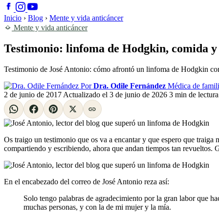
Inicio
›
Blog
›
Mente y vida anticáncer
Mente y vida anticáncer
Testimonio: linfoma de Hodgkin, comida y 
Testimonio de José Antonio: cómo afrontó un linfoma de Hodgkin con 
Por
Dra. Odile Fernández
Médica de famili
2 de junio de 2017
Actualizado el
3 de junio de 2026
3 min de lectura
Os traigo un testimonio que os va a encantar y que espero que traiga
compartiendo y escribiendo, ahora que andan tiempos tan revueltos. G
En el encabezado del correo de José Antonio reza así:
Solo tengo palabras de agradecimiento por la gran labor que hac
muchas personas, y con la de mi mujer y la mía.