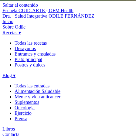
Saltar al contenido
Escuela CUID-ARTE
·
OFM Health
Dra. · Salud Integrativa
ODILE FERNÁNDEZ
Inicio
Sobre Odile
Recetas
▾
Todas las recetas
Desayunos
Entrantes y ensaladas
Plato principal
Postres y dulces
Blog
▾
Todas las entradas
Alimentación Saludable
Mente y vida anticáncer
Suplementos
Oncología
Ejercicio
Prensa
Libros
Contacta