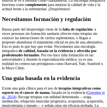
todavía se ve a menudo como charlatanería. La oncología integrativa
funciona como
complemento
para mejorar la calidad de vida y la
actitud frente a la enfermedad. ¡Despertemos!
Necesitamos formación y regulación
Buena parte del desprestigio viene de la
falta de regulación
: a
veces personas sin formación sanitaria ofrecen estas terapias sin
conocer las interacciones de ciertos suplementos, o llegan a
proponer abandonar el tratamiento oficial en pos de una alternativa.
Eso es justo lo que hay que evitar. Necesitamos una oncología
integrativa
de calidad, basada en la evidencia y ofrecida por
profesionales formados
. Por eso hace falta formación en las
universidades y durante la especialización médica: ya es una
realidad en centros tan prestigiosos como Harvard, Yale, Stanford o
la Mayo Clinic.
Una guía basada en la evidencia
Existe una guía clínica para el uso de
terapias integrativas como
soporte en el cáncer de mama
, basada en la evidencia (
Greenlee et
al., 2014
). Recoge terapias con utilidad demostrada —yoga,
meditación, relajación muscular progresiva, acupuntura, acupresión,
musicoterapia o masaje— y señala otras sin eficacia probada. La