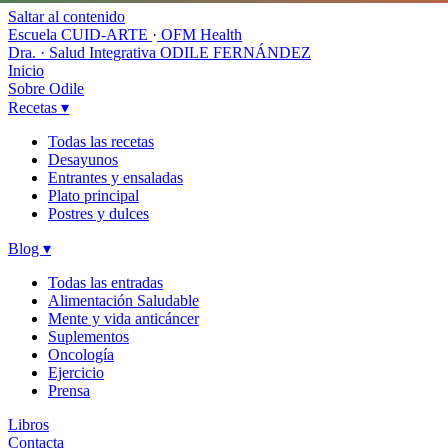
Saltar al contenido
Escuela CUID-ARTE
·
OFM Health
Dra. · Salud Integrativa
ODILE FERNÁNDEZ
Inicio
Sobre Odile
Recetas
▾
Todas las recetas
Desayunos
Entrantes y ensaladas
Plato principal
Postres y dulces
Blog
▾
Todas las entradas
Alimentación Saludable
Mente y vida anticáncer
Suplementos
Oncología
Ejercicio
Prensa
Libros
Contacta