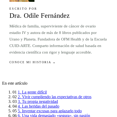
ESCRITO POR
Dra. Odile Fernández
Médica de familia, superviviente de cáncer de ovario
estadio IV y autora de más de 8 libros publicados por
Urano y Planeta. Fundadora de OFM Health y de la Escuela
CUID-ARTE. Comparto información de salud basada en
evidencia científica con rigor y lenguaje accesible.
CONOCE MI HISTORIA →
En este artículo
01
1. La gente difícil
02
2. Vivir cumpliendo las expectativas de otros
03
3. Tu propia negatividad
04
4. Las heridas del pasado
05
5. Inventar excusas para aplazarlo todo
06
6. Una vida demasiado «segura», sin pasión