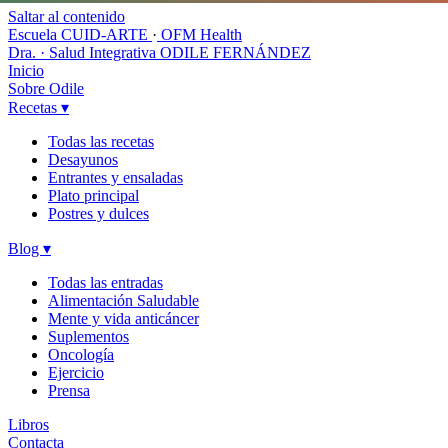
Saltar al contenido
Escuela CUID-ARTE
·
OFM Health
Dra. · Salud Integrativa
ODILE FERNÁNDEZ
Inicio
Sobre Odile
Recetas
▾
Todas las recetas
Desayunos
Entrantes y ensaladas
Plato principal
Postres y dulces
Blog
▾
Todas las entradas
Alimentación Saludable
Mente y vida anticáncer
Suplementos
Oncología
Ejercicio
Prensa
Libros
Contacta