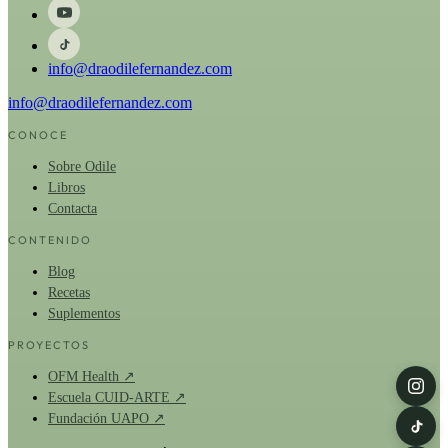
info@draodilefernandez.com
info@draodilefernandez.com
CONOCE
Sobre Odile
Libros
Contacta
CONTENIDO
Blog
Recetas
Suplementos
PROYECTOS
OFM Health ↗
Escuela CUID-ARTE ↗
Fundación UAPO ↗