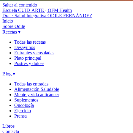
Saltar al contenido
Escuela CUID-ARTE
·
OFM Health
Dra. · Salud Integrativa
ODILE FERNÁNDEZ
Inicio
Sobre Odile
Recetas
▾
Todas las recetas
Desayunos
Entrantes y ensaladas
Plato principal
Postres y dulces
Blog
▾
Todas las entradas
Alimentación Saludable
Mente y vida anticáncer
Suplementos
Oncología
Ejercicio
Prensa
Libros
Contacta