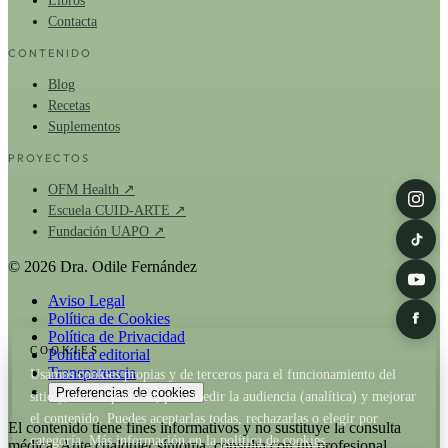
Libros
Contacta
CONTENIDO
Blog
Recetas
Suplementos
PROYECTOS
OFM Health ↗
Escuela CUID-ARTE ↗
Fundación UAPO ↗
© 2026 Dra. Odile Fernández
Aviso Legal
Política de Cookies
Política de Privacidad
COOKIES
Política editorial
Transparencia
Usamos cookies propias y de terceros para el funcionamiento del
Preferencias de cookies
sitio y, con tu permiso, para medir la audiencia (analítica) y mejorar
el contenido. Puedes aceptarlas todas, rechazarlas o elegir por
El contenido tiene fines informativos y no sustituye la consulta
categoría. Más información en la
política de cookies
.
médica. Ante cualquier síntoma, consulta con un profesional