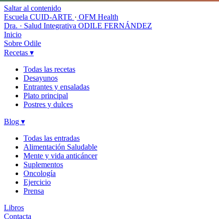
Saltar al contenido
Escuela CUID-ARTE
·
OFM Health
Dra. · Salud Integrativa
ODILE FERNÁNDEZ
Inicio
Sobre Odile
Recetas
▾
Todas las recetas
Desayunos
Entrantes y ensaladas
Plato principal
Postres y dulces
Blog
▾
Todas las entradas
Alimentación Saludable
Mente y vida anticáncer
Suplementos
Oncología
Ejercicio
Prensa
Libros
Contacta