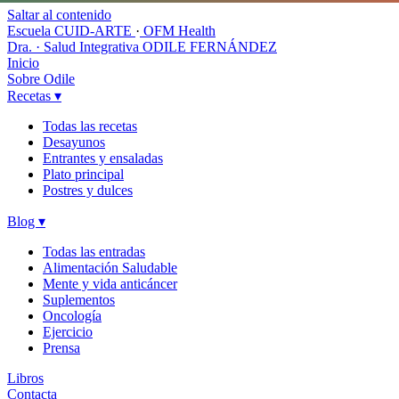
Saltar al contenido
Escuela CUID-ARTE
·
OFM Health
Dra. · Salud Integrativa
ODILE FERNÁNDEZ
Inicio
Sobre Odile
Recetas
▾
Todas las recetas
Desayunos
Entrantes y ensaladas
Plato principal
Postres y dulces
Blog
▾
Todas las entradas
Alimentación Saludable
Mente y vida anticáncer
Suplementos
Oncología
Ejercicio
Prensa
Libros
Contacta