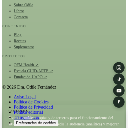
Sobre Odile
Libros
Contacta
CONTENIDO
Blog
Recetas
Suplementos
PROYECTOS
OFM Health ↗
Escuela CUID-ARTE ↗
Fundación UAPO ↗
© 2026 Dra. Odile Fernández
Aviso Legal
Política de Cookies
Política de Privacidad
COOKIES
Política editorial
Transparencia
Usamos cookies propias y de terceros para el funcionamiento del
Preferencias de cookies
sitio y, con tu permiso, para medir la audiencia (analítica) y mejorar